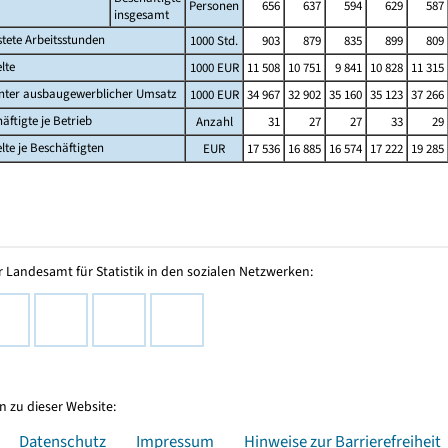
Personen
656
637
594
629
587
insgesamt
stete Arbeitsstunden
1000 Std.
903
879
835
899
809
lte
1000 EUR
11 508
10 751
9 841
10 828
11 315
nter ausbaugewerblicher Umsatz
1000 EUR
34 967
32 902
35 160
35 123
37 266
äftigte je Betrieb
Anzahl
31
27
27
33
29
lte je Beschäftigten
EUR
17 536
16 885
16 574
17 222
19 285
 Landesamt für Statistik in den sozialen Netzwerken:
 zu dieser Website:
Datenschutz
Impressum
Hinweise zur Barrierefreiheit