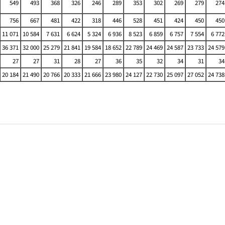
549
493
368
326
246
289
353
302
269
279
274
756
667
481
422
318
446
528
451
424
450
450
11 071
10 584
7 631
6 624
5 324
6 936
8 523
6 859
6 757
7 554
6 772
36 371
32 000
25 279
21 841
19 584
18 652
22 789
24 469
24 587
23 733
24 579
27
27
31
28
27
36
35
32
34
31
34
20 184
21 490
20 766
20 333
21 666
23 980
24 127
22 730
25 097
27 052
24 738