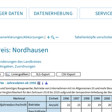
GER DATEN
DATENERHEBUNG
SERVIC
henerklärungen/Abkürzungen
|
Tabellenköpfe verschob
eis: Nordhausen
änderungen des Landkreises
 Angaben, Zuordnungen
be - Jahresdaten ab 1996
n und Sonstiges Baugewerbe; Betriebe von Unternehmen mit im Allgemeinen 20 und mehr Bes
e Vergleichbarkeit für den Zeitraum 2018 bis 2020 aufgrund der temporären Anhebung der Ber
Merkmal
Einheit
1996
1997
1998
1999
2000
eljahresdurchschnitt
Betriebe
Anzahl
22
23
22
19
20
Beschäftigte