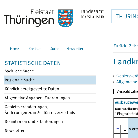
THÜRIN
Zurück
|
Zeic
Home
Kontakt
Suche
Newsletter
Landkr
STATISTISCHE DATEN
Sachliche Suche
▸
Gebietsver
Regionale Suche
▸
Allgemeine
Kürzlich bereitgestellte Daten
Allgemeine Angaben, Zuordnungen
Ausbaugewer
Gebietsveränderungen,
Bauinstallatio
Änderungen zum Schlüsselverzeichnis
* Eingeschränkt
Definitionen und Erläuterungen
Viert
Newsletter