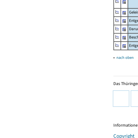
Gelei
Entge
Daru
Besch
Entge
▴
nach oben
Das Thüringer
Informationen
Copyright