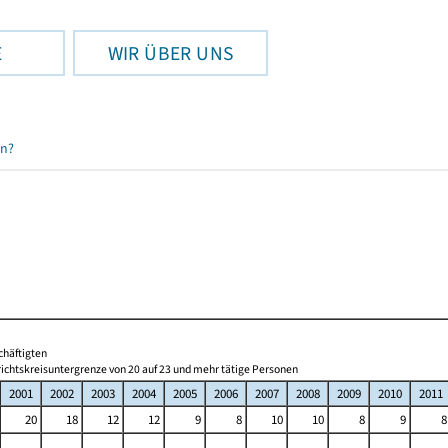
E
WIR ÜBER UNS
en?
chäftigten
ichtskreisuntergrenze von 20 auf 23 und mehr tätige Personen
2001
2002
2003
2004
2005
2006
2007
2008
2009
2010
2011
20
18
12
12
9
8
10
10
8
9
8