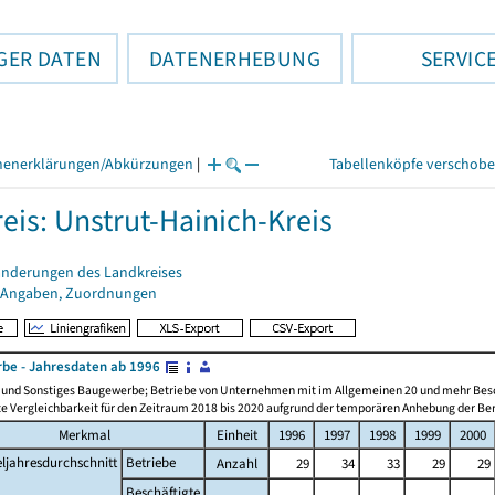
GER DATEN
DATENERHEBUNG
SERVIC
henerklärungen/Abkürzungen
|
Tabellenköpfe verschob
eis: Unstrut-Hainich-Kreis
änderungen des Landkreises
 Angaben, Zuordnungen
be - Jahresdaten ab 1996
n und Sonstiges Baugewerbe; Betriebe von Unternehmen mit im Allgemeinen 20 und mehr Bes
e Vergleichbarkeit für den Zeitraum 2018 bis 2020 aufgrund der temporären Anhebung der Ber
Merkmal
Einheit
1996
1997
1998
1999
2000
eljahresdurchschnitt
Betriebe
Anzahl
29
34
33
29
29
Beschäftigte