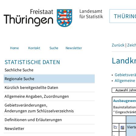
THÜRIN
Zurück
|
Zeic
Home
Kontakt
Suche
Newsletter
Landkr
STATISTISCHE DATEN
Sachliche Suche
▸
Gebietsver
Regionale Suche
▸
Allgemeine
Kürzlich bereitgestellte Daten
Allgemeine Angaben, Zuordnungen
Ausbaugewer
Gebietsveränderungen,
Bauinstallatio
Änderungen zum Schlüsselverzeichnis
* Eingeschränkt
Definitionen und Erläuterungen
Viert
Newsletter