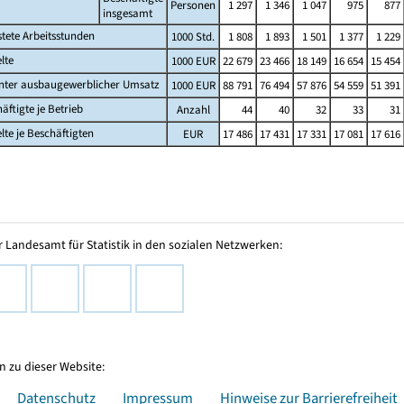
Personen
1 297
1 346
1 047
975
877
insgesamt
stete Arbeitsstunden
1000 Std.
1 808
1 893
1 501
1 377
1 229
lte
1000 EUR
22 679
23 466
18 149
16 654
15 454
nter ausbaugewerblicher Umsatz
1000 EUR
88 791
76 494
57 876
54 559
51 391
äftigte je Betrieb
Anzahl
44
40
32
33
31
lte je Beschäftigten
EUR
17 486
17 431
17 331
17 081
17 616
 Landesamt für Statistik in den sozialen Netzwerken:
 zu dieser Website:
Datenschutz
Impressum
Hinweise zur Barrierefreiheit