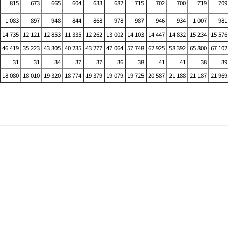
815
673
665
604
633
682
715
702
700
719
709
1 083
897
948
844
868
978
987
946
934
1 007
981
14 735
12 121
12 853
11 335
12 262
13 002
14 103
14 447
14 832
15 234
15 576
46 419
35 223
43 305
40 235
43 277
47 064
57 748
62 925
58 392
65 800
67 102
31
31
34
37
37
36
38
41
41
38
39
18 080
18 010
19 320
18 774
19 379
19 079
19 725
20 587
21 188
21 187
21 969