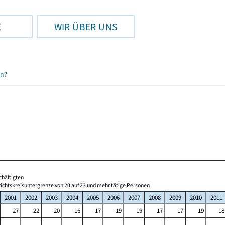
E
WIR ÜBER UNS
en?
chäftigten
ichtskreisuntergrenze von 20 auf 23 und mehr tätige Personen
2001
2002
2003
2004
2005
2006
2007
2008
2009
2010
2011
27
22
20
16
17
19
19
17
17
19
18