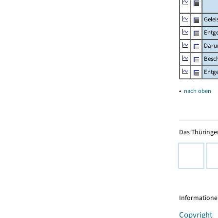
Gelei
Entge
Daru
Besch
Entge
▴
nach oben
Das Thüringer
Informationen
Copyright