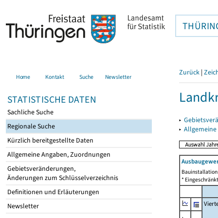
THÜRIN
Zurück
|
Zeic
Home
Kontakt
Suche
Newsletter
Landkr
STATISTISCHE DATEN
Sachliche Suche
▸
Gebietsver
Regionale Suche
▸
Allgemeine
Kürzlich bereitgestellte Daten
Allgemeine Angaben, Zuordnungen
Ausbaugewer
Gebietsveränderungen,
Bauinstallatio
Änderungen zum Schlüsselverzeichnis
* Eingeschränkt
Definitionen und Erläuterungen
Viert
Newsletter