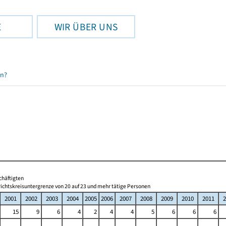
E
WIR ÜBER UNS
en?
chäftigten
ichtskreisuntergrenze von 20 auf 23 und mehr tätige Personen
2001
2002
2003
2004
2005
2006
2007
2008
2009
2010
2011
2
15
9
6
4
2
4
4
5
6
6
6