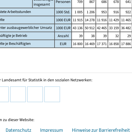
Personen
709
867
686
678
641
insgesamt
stete Arbeitsstunden
1000 Std.
1 005
1 206
953
916
922
lte
1000 EUR
11 915
14 278
11 916
11 429
11 465
nter ausbaugewerblicher Umsatz
1000 EUR
43 136
50 912
42 465
33 159
36 482
äftigte je Betrieb
Anzahl
39
38
39
32
29
lte je Beschäftigten
EUR
16 800
16 469
17 371
16 858
17 886
 Landesamt für Statistik in den sozialen Netzwerken:
 zu dieser Website:
Datenschutz
Impressum
Hinweise zur Barrierefreiheit