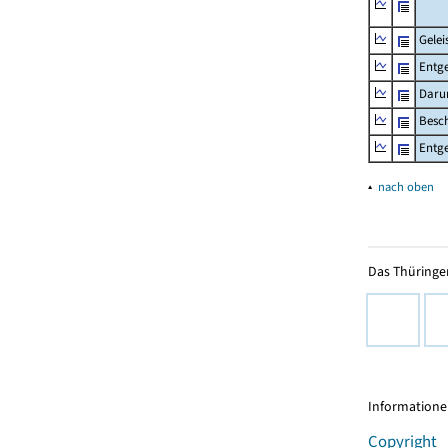
Gelei
Entge
Daru
Besch
Entge
▴
nach oben
Das Thüringer
Informationen
Copyright