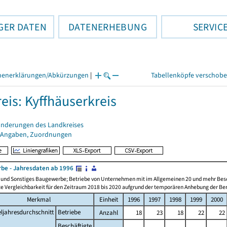
GER DATEN
DATENERHEBUNG
SERVIC
henerklärungen/Abkürzungen
|
Tabellenköpfe verschob
eis: Kyffhäuserkreis
änderungen des Landkreises
 Angaben, Zuordnungen
be - Jahresdaten ab 1996
n und Sonstiges Baugewerbe; Betriebe von Unternehmen mit im Allgemeinen 20 und mehr Bes
e Vergleichbarkeit für den Zeitraum 2018 bis 2020 aufgrund der temporären Anhebung der Ber
Merkmal
Einheit
1996
1997
1998
1999
2000
eljahresdurchschnitt
Betriebe
Anzahl
18
23
18
22
22
Beschäftigte