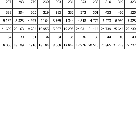
287
293
279
230
203
231
253
233
310
319
323
388
394
365
319
285
332
373
351
453
480
526
5 182
5 323
4 997
4 164
3 765
4 344
4 548
4 779
6 473
6 930
7 328
21 629
20 163
19 284
16 955
15 667
16 298
24 681
21 414
24 739
25 644
29 230
34
30
31
34
34
38
36
39
44
40
40
18 056
18 199
17 910
18 104
18 568
18 847
17 976
20 510
20 865
21 723
22 722