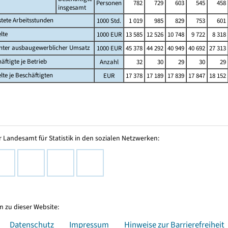
Personen
782
729
603
545
458
insgesamt
stete Arbeitsstunden
1000 Std.
1 019
985
829
753
601
lte
1000 EUR
13 585
12 526
10 748
9 722
8 318
nter ausbaugewerblicher Umsatz
1000 EUR
45 378
44 292
40 949
40 692
27 313
äftigte je Betrieb
Anzahl
32
30
29
30
29
lte je Beschäftigten
EUR
17 378
17 189
17 839
17 847
18 152
 Landesamt für Statistik in den sozialen Netzwerken:
 zu dieser Website:
Datenschutz
Impressum
Hinweise zur Barrierefreiheit