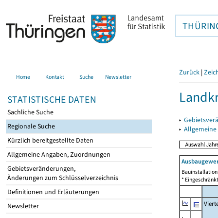
THÜRIN
Zurück
|
Zeic
Home
Kontakt
Suche
Newsletter
Landk
STATISTISCHE DATEN
Sachliche Suche
▸
Gebietsver
Regionale Suche
▸
Allgemeine
Kürzlich bereitgestellte Daten
Allgemeine Angaben, Zuordnungen
Ausbaugewer
Gebietsveränderungen,
Bauinstallatio
Änderungen zum Schlüsselverzeichnis
* Eingeschränkt
Definitionen und Erläuterungen
Viert
Newsletter