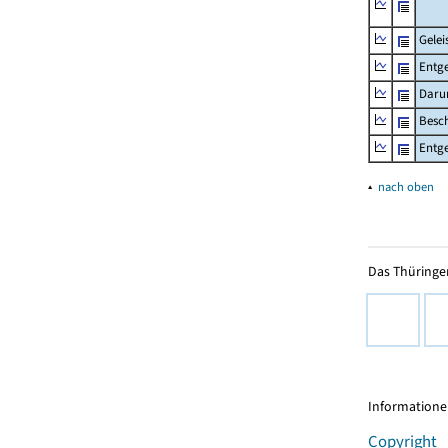
Gelei
Entge
Daru
Besch
Entge
▴
nach oben
Das Thüringer
Informationen
Copyright