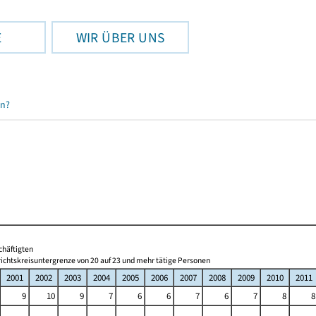
E
WIR ÜBER UNS
en?
chäftigten
ichtskreisuntergrenze von 20 auf 23 und mehr tätige Personen
2001
2002
2003
2004
2005
2006
2007
2008
2009
2010
2011
9
10
9
7
6
6
7
6
7
8
8