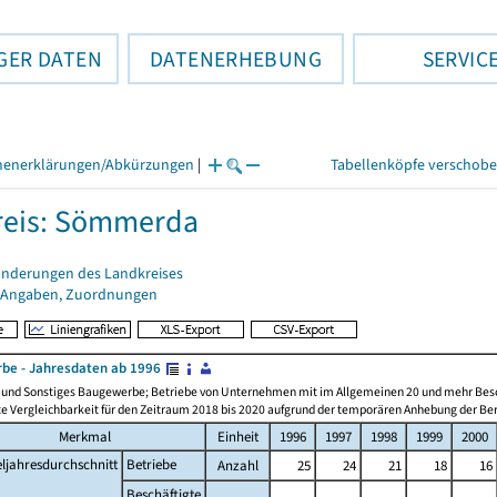
GER DATEN
DATENERHEBUNG
SERVIC
henerklärungen/Abkürzungen
|
Tabellenköpfe verschob
reis: Sömmerda
änderungen des Landkreises
 Angaben, Zuordnungen
be - Jahresdaten ab 1996
n und Sonstiges Baugewerbe; Betriebe von Unternehmen mit im Allgemeinen 20 und mehr Bes
e Vergleichbarkeit für den Zeitraum 2018 bis 2020 aufgrund der temporären Anhebung der Ber
Merkmal
Einheit
1996
1997
1998
1999
2000
eljahresdurchschnitt
Betriebe
Anzahl
25
24
21
18
16
Beschäftigte