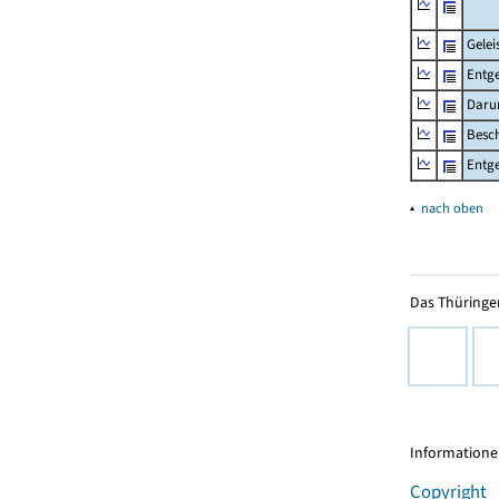
Gelei
Entge
Daru
Besch
Entge
▴
nach oben
Das Thüringer
Informationen
Copyright