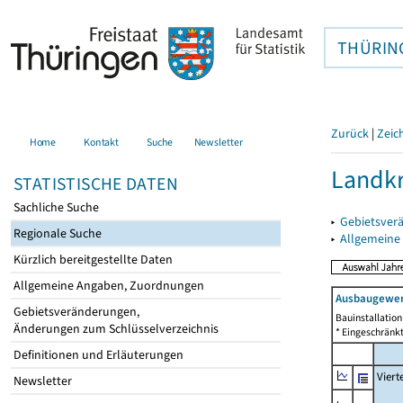
THÜRIN
Zurück
|
Zeic
Home
Kontakt
Suche
Newsletter
Landkr
STATISTISCHE DATEN
Sachliche Suche
▸
Gebietsver
Regionale Suche
▸
Allgemeine
Kürzlich bereitgestellte Daten
Allgemeine Angaben, Zuordnungen
Ausbaugewer
Gebietsveränderungen,
Bauinstallatio
Änderungen zum Schlüsselverzeichnis
* Eingeschränkt
Definitionen und Erläuterungen
Viert
Newsletter