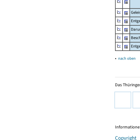
Gelei
Entge
Daru
Besch
Entge
▴
nach oben
Das Thüringer
Informationen
Copyright