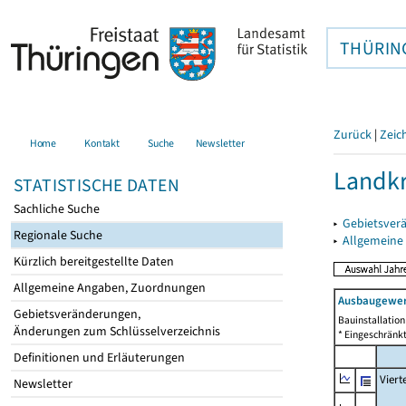
THÜRIN
Zurück
|
Zeic
Home
Kontakt
Suche
Newsletter
Landkr
STATISTISCHE DATEN
Sachliche Suche
▸
Gebietsver
Regionale Suche
▸
Allgemeine
Kürzlich bereitgestellte Daten
Allgemeine Angaben, Zuordnungen
Ausbaugewer
Gebietsveränderungen,
Bauinstallatio
Änderungen zum Schlüsselverzeichnis
* Eingeschränkt
Definitionen und Erläuterungen
Viert
Newsletter