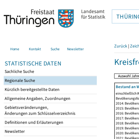
THÜRIN
Zurück
|
Zeic
Home
Kontakt
Suche
Newsletter
Kreisfr
STATISTISCHE DATEN
Sachliche Suche
Regionale Suche
Bestand an W
Kürzlich bereitgestellte Daten
einschließlich
Allgemeine Angaben, Zuordnungen
Bevölkerungsfo
2014: Bevölker
Gebietsveränderungen,
2015: Bevölker
Änderungen zum Schlüsselverzeichnis
2016: Bevölker
2017: Bevölker
Definitionen und Erläuterungen
2018: Bevölker
2019: Bevölker
Newsletter
2020: Bevölker
2021: Bevölker