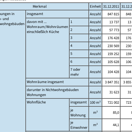
Merkmal
Einheit
31.12.2011
31.12.
ungen in
insgesamt
Anzahl
847 815
848 
- und
davon mit ...
1
Anzahl
13 737
13
twohngebäuden
Wohnraum/Wohnräumen
2
Anzahl
57 773
57
einschließlich Küche
3
Anzahl
176 428
176 
4
Anzahl
230 569
230 
5
Anzahl
159 252
159 
6
Anzahl
105 628
106 
7 oder
Anzahl
104 428
104 
mehr
Wohnräume insgesamt
Anzahl
3 847 351
3 855
darunter in Nichtwohngebäuden
Anzahl
31 623
31
Wohnungen
Wohnfläche
insgesamt
100 m²
721 002
723 
je
m²
85,0
Wohnung
je
m²
44,1
Einwohner