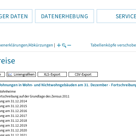
GER DATEN
DATENERHEBUNG
SERVIC
henerklärungen/Abkürzungen
|
Tabellenköpfe verschob
eise
ohnungen in Wohn- und Nichtwohngebäuden am 31. Dezember - Fortschreibung
 Wohnheime
rtschreibung auf der Grundlage des Zensus 2011
ung am 31.12.2014
ung am 31.12.2015
ung am 31.12.2016
ung am 31.12.2017
ung am 31.12.2018
ung am 31.12.2019
ung am 31.12.2020
ung am 31.12.2021