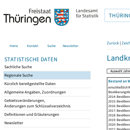
THÜRIN
Zurück
|
Zeic
Home
Kontakt
Suche
Newsletter
Landkr
STATISTISCHE DATEN
Sachliche Suche
Regionale Suche
Bestand an W
Kürzlich bereitgestellte Daten
einschließlich
Allgemeine Angaben, Zuordnungen
Bevölkerungsfo
2014: Bevölker
Gebietsveränderungen,
2015: Bevölker
Änderungen zum Schlüsselverzeichnis
2016: Bevölker
2017: Bevölker
Definitionen und Erläuterungen
2018: Bevölker
2019: Bevölker
Newsletter
2020: Bevölker
2021: Bevölker