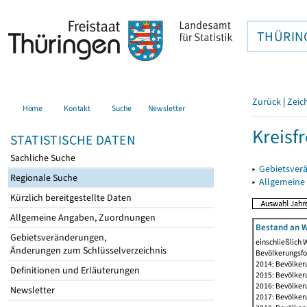
THÜRIN
Zurück
|
Zeic
Home
Kontakt
Suche
Newsletter
Kreisfr
STATISTISCHE DATEN
Sachliche Suche
▸
Gebietsverä
Regionale Suche
▸
Allgemeine
Kürzlich bereitgestellte Daten
Allgemeine Angaben, Zuordnungen
Bestand an W
Gebietsveränderungen,
einschließlich
Änderungen zum Schlüsselverzeichnis
Bevölkerungsfo
2014: Bevölker
Definitionen und Erläuterungen
2015: Bevölker
2016: Bevölker
Newsletter
2017: Bevölker