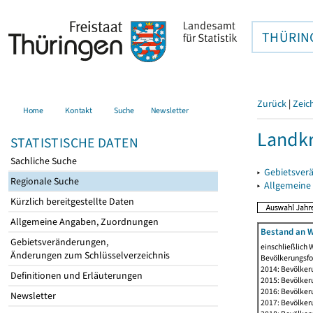
THÜRIN
Zurück
|
Zeic
Home
Kontakt
Suche
Newsletter
Landkr
STATISTISCHE DATEN
Sachliche Suche
▸
Gebietsver
Regionale Suche
▸
Allgemeine
Kürzlich bereitgestellte Daten
Allgemeine Angaben, Zuordnungen
Bestand an W
Gebietsveränderungen,
einschließlich
Änderungen zum Schlüsselverzeichnis
Bevölkerungsfo
2014: Bevölker
Definitionen und Erläuterungen
2015: Bevölker
2016: Bevölker
Newsletter
2017: Bevölker