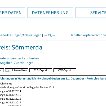
GER DATEN
DATENERHEBUNG
SERVIC
henerklärungen/Abkürzungen
|
Tabellenköpfe verschob
reis: Sömmerda
änderungen des Landkreises
 Angaben, Zuordnungen
ohnungen in Wohn- und Nichtwohngebäuden am 31. Dezember - Fortschreibung
 Wohnheime
rtschreibung auf der Grundlage des Zensus 2011
ung am 31.12.2014
ung am 31.12.2015
ung am 31.12.2016
ung am 31.12.2017