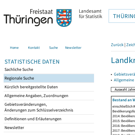
THÜRIN
Zurück
|
Zeic
Home
Kontakt
Suche
Newsletter
Landk
STATISTISCHE DATEN
Sachliche Suche
▸
Gebietsver
Regionale Suche
▸
Allgemeine
Kürzlich bereitgestellte Daten
Allgemeine Angaben, Zuordnungen
Bestand an W
Gebietsveränderungen,
einschließlich
Änderungen zum Schlüsselverzeichnis
Bevölkerungsfo
2014: Bevölker
Definitionen und Erläuterungen
2015: Bevölker
2016: Bevölker
Newsletter
2017: Bevölker