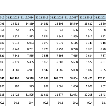
2012
31.12.2013
31.12.2014
31.12.2015
31.12.2016
31.12.2017
31.12.2018
31.12.201
 795
34 833
34 869
34 951
35 306
35 549
35 630
35 80
354
353
355
359
541
636
572
58
 838
1 829
1 813
1 824
1 845
1 859
1 912
1 92
 087
6 078
6 063
6 070
6 079
6 115
6 143
6 16
 753
8 743
8 731
8 728
8 753
8 778
8 760
8 78
 521
7 542
7 555
7 558
7 595
7 615
7 634
7 67
 409
5 419
5 435
5 465
5 508
5 538
5 572
5 61
 833
4 869
4 917
4 947
4 985
5 008
5 037
5 05
741
166 109
166 518
166 987
168 072
168 854
169 426
170 21
996
997
995
997
1 001
1 006
1 008
1 02
 333
31 423
31 525
31 631
31 877
32 073
32 208
33 43
90,1
90,2
90,4
90,5
90,3
90,2
90,4
93,