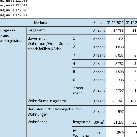
ung am 31.12.2018
ung am 31.12.2019
ung am 31.12.2020
ung am 31.12.2021
Merkmal
Einheit
31.12.2011
31.12.
ungen in
insgesamt
Anzahl
34 733
34
- und
davon mit ...
1
Anzahl
354
twohngebäuden
Wohnraum/Wohnräumen
2
Anzahl
1 839
1
einschließlich Küche
3
Anzahl
6 087
6
4
Anzahl
8 762
8
5
Anzahl
7 508
7
6
Anzahl
5 386
5
7 oder
Anzahl
4 797
4
mehr
Wohnräume insgesamt
Anzahl
165 291
165 
darunter in Nichtwohngebäuden
Anzahl
997
Wohnungen
Wohnfläche
insgesamt
100 m²
31 237
31
je
m²
89,9
Wohnung