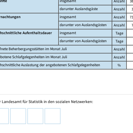
nfte
insgesamt
Anzahl
38
darunter Auslandsgäste
Anzahl
rnachtungen
insgesamt
Anzahl
73
darunter von Auslandsgästen
Anzahl
hschnittliche Aufenthaltsdauer
insgesamt
Tage
darunter von Auslandsgästen
Tage
fnete Beherbergungsstätten im Monat Juli
Anzahl
botene Schlafgelegenheiten im Monat Juli
Anzahl
hschnittliche Auslastung der angebotenen Schlafgelegenheiten
%
 Landesamt für Statistik in den sozialen Netzwerken: