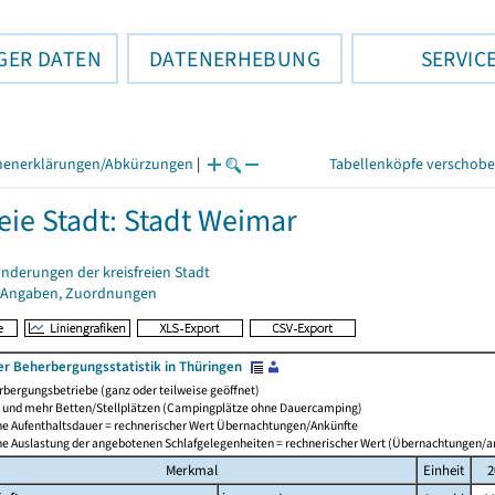
GER DATEN
DATENERHEBUNG
SERVIC
henerklärungen/Abkürzungen
|
Tabellenköpfe verschob
reie Stadt: Stadt Weimar
nderungen der kreisfreien Stadt
 Angaben, Zuordnungen
er Beherbergungsstatistik in Thüringen
bergungsbetriebe (ganz oder teilweise geöffnet)
0 und mehr Betten/Stellplätzen (Campingplätze ohne Dauercamping)
che Aufenthaltsdauer = rechnerischer Wert Übernachtungen/Ankünfte
che Auslastung der angebotenen Schlafgelegenheiten = rechnerischer Wert (Übernachtungen/
Merkmal
Einheit
2