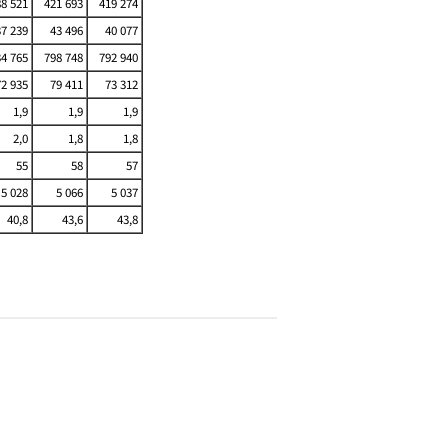
8 521
421 693
419 274
37 239
43 496
40 077
4 765
798 748
792 940
72 935
79 411
73 312
1,9
1,9
1,9
2,0
1,8
1,8
55
58
57
5 028
5 066
5 037
40,8
43,6
43,8