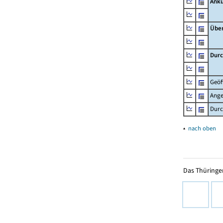
Ankü
Übe
Durc
Geöf
Ange
Durc
▴
nach oben
Das Thüringer