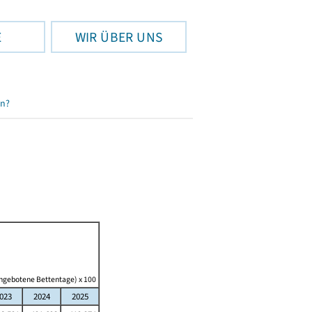
E
WIR ÜBER UNS
en?
angebotene Bettentage) x 100
023
2024
2025