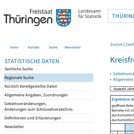
THÜRIN
Zurück
|
Zeic
Home
Kontakt
Suche
Newsletter
Kreisf
STATISTISCHE DATEN
Sachliche Suche
▸
Gebietsverä
Regionale Suche
▸
Allgemeine
Kürzlich bereitgestellte Daten
Allgemeine Angaben, Zuordnungen
Ergebnisse d
Gebietsveränderungen,
geöffnete Beher
Änderungen zum Schlüsselverzeichnis
Betriebe mit 1
durchschnittli
Definitionen und Erläuterungen
durchschnittli
Newsletter