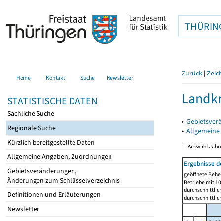
THÜRIN
Zurück
|
Zeic
Home
Kontakt
Suche
Newsletter
Landkr
STATISTISCHE DATEN
Sachliche Suche
▸
Gebietsver
Regionale Suche
▸
Allgemeine
Kürzlich bereitgestellte Daten
Allgemeine Angaben, Zuordnungen
Ergebnisse d
Gebietsveränderungen,
geöffnete Beher
Änderungen zum Schlüsselverzeichnis
Betriebe mit 1
durchschnittli
Definitionen und Erläuterungen
durchschnittli
Newsletter