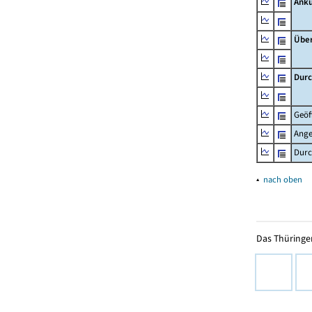
Ankü
Übe
Durc
Geöf
Ange
Durc
▴
nach oben
Das Thüringer