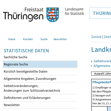
THÜRIN
Zurück
|
Zeic
Home
Kontakt
Suche
Newsletter
Landkr
STATISTISCHE DATEN
Sachliche Suche
▸
Gebietsver
Regionale Suche
▸
Allgemeine
Kürzlich bereitgestellte Daten
Allgemeine Angaben, Zuordnungen
Pflegebedürf
Gebietsveränderungen,
1) Empfänger vo
Änderungen zum Schlüsselverzeichnis
bei den Pflegeb
2) bezogen auf 
Definitionen und Erläuterungen
3) Ausgewiesen 
hier der 31.12. 
Newsletter