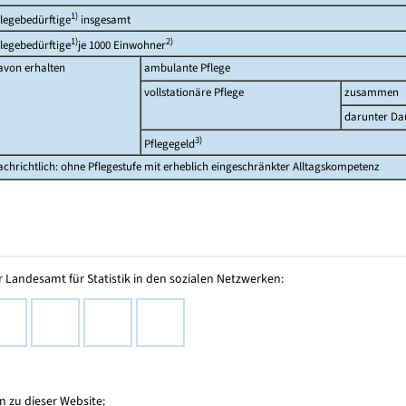
1)
flegebedürftige
insgesamt
1)
2)
flegebedürftige
je 1000 Einwohner
avon erhalten
ambulante Pflege
vollstationäre Pflege
zusammen
darunter Da
3)
Pflegegeld
achrichtlich: ohne Pflegestufe mit erheblich eingeschränkter Alltagskompetenz
 Landesamt für Statistik in den sozialen Netzwerken:
 zu dieser Website: