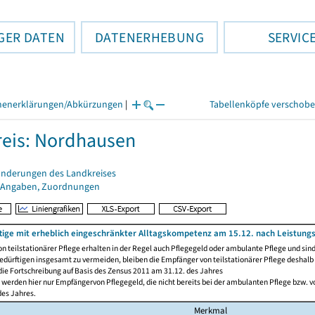
GER DATEN
DATENERHEBUNG
SERVIC
henerklärungen/Abkürzungen
|
Tabellenköpfe verschob
eis: Nordhausen
änderungen des Landkreises
 Angaben, Zuordnungen
tige mit erheblich eingeschränkter Alltagskompetenz am 15.12. nach Leistung
n teilstationärer Pflege erhalten in der Regel auch Pflegegeld oder ambulante Pflege und sin
edürftigen insgesamt zu vermeiden, bleiben die Empfänger von teilstationärer Pflege deshalb 
die Fortschreibung auf Basis des Zensus 2011 am 31.12. des Jahres
werden hier nur Empfängervon Pflegegeld, die nicht bereits bei der ambulanten Pflege bzw. vo
des Jahres.
Merkmal