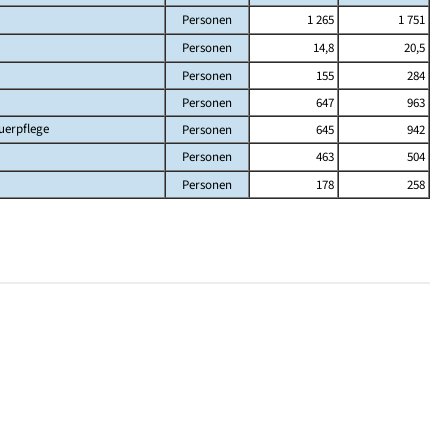
Personen
1 265
1 751
Personen
14,8
20,5
Personen
155
284
Personen
647
963
uerpflege
Personen
645
942
Personen
463
504
Personen
178
258