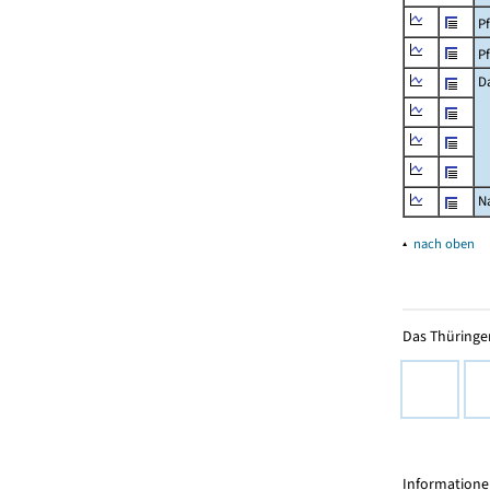
P
P
D
N
▴
nach oben
Das Thüringer
Informationen