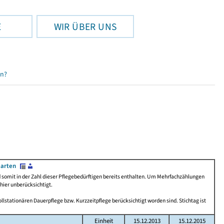
E
WIR ÜBER UNS
en?
sarten
d somit in der Zahl dieser Pflegebedürftigen bereits enthalten. Um Mehrfachzählungen
hier unberücksichtigt.
llstationären Dauerpflege bzw. Kurzzeitpflege berücksichtigt worden sind. Stichtag ist
Einheit
15.12.2013
15.12.2015