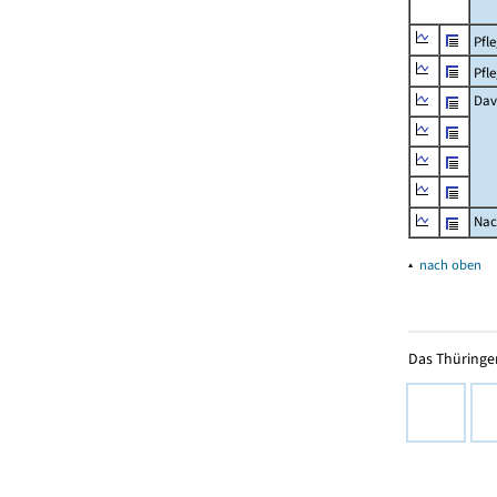
Pfl
Pfl
Dav
Nac
▴
nach oben
Das Thüringer