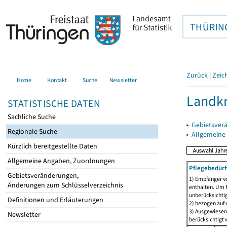
THÜRIN
Zurück
|
Zeic
Home
Kontakt
Suche
Newsletter
Landkr
STATISTISCHE DATEN
Sachliche Suche
▸
Gebietsver
Regionale Suche
▸
Allgemeine
Kürzlich bereitgestellte Daten
Allgemeine Angaben, Zuordnungen
Pflegebedürf
Gebietsveränderungen,
1) Empfänger vo
Änderungen zum Schlüsselverzeichnis
enthalten. Um M
unberücksichtig
Definitionen und Erläuterungen
2) bezogen auf 
3) Ausgewiesen 
Newsletter
berücksichtigt w