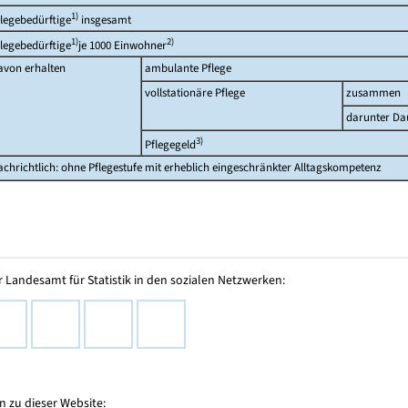
1)
flegebedürftige
insgesamt
1)
2)
flegebedürftige
je 1000 Einwohner
avon erhalten
ambulante Pflege
vollstationäre Pflege
zusammen
darunter Da
3)
Pflegegeld
achrichtlich: ohne Pflegestufe mit erheblich eingeschränkter Alltagskompetenz
 Landesamt für Statistik in den sozialen Netzwerken:
 zu dieser Website: