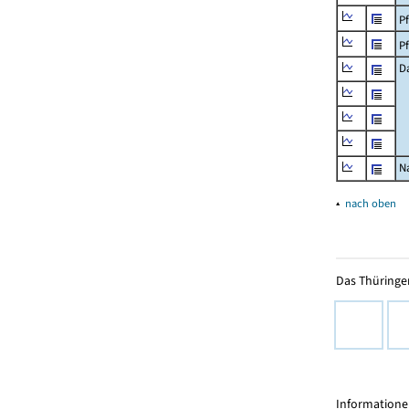
P
P
D
N
▴
nach oben
Das Thüringer
Informationen