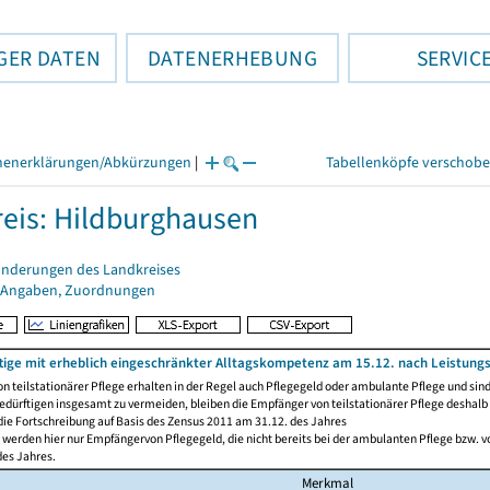
GER DATEN
DATENERHEBUNG
SERVIC
henerklärungen/Abkürzungen
|
Tabellenköpfe verschob
eis: Hildburghausen
änderungen des Landkreises
 Angaben, Zuordnungen
tige mit erheblich eingeschränkter Alltagskompetenz am 15.12. nach Leistung
n teilstationärer Pflege erhalten in der Regel auch Pflegegeld oder ambulante Pflege und sin
edürftigen insgesamt zu vermeiden, bleiben die Empfänger von teilstationärer Pflege deshalb 
die Fortschreibung auf Basis des Zensus 2011 am 31.12. des Jahres
werden hier nur Empfängervon Pflegegeld, die nicht bereits bei der ambulanten Pflege bzw. vo
des Jahres.
Merkmal