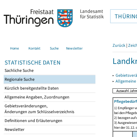
THÜRIN
Zurück
|
Zeic
Home
Kontakt
Suche
Newsletter
Landkr
STATISTISCHE DATEN
Sachliche Suche
▸
Gebietsver
Regionale Suche
▸
Allgemeine
Kürzlich bereitgestellte Daten
Allgemeine Angaben, Zuordnungen
Pflegebedürf
Gebietsveränderungen,
1) Empfänger vo
Änderungen zum Schlüsselverzeichnis
bei den Pflegeb
2) bezogen auf 
Definitionen und Erläuterungen
3) Ausgewiesen 
hier der 31.12. 
Newsletter