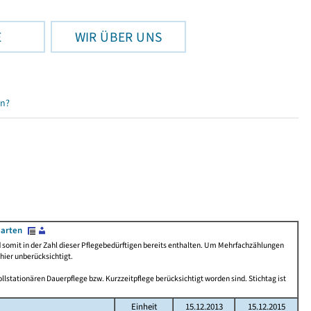
E
WIR ÜBER UNS
en?
sarten
d somit in der Zahl dieser Pflegebedürftigen bereits enthalten. Um Mehrfachzählungen
hier unberücksichtigt.
llstationären Dauerpflege bzw. Kurzzeitpflege berücksichtigt worden sind. Stichtag ist
Einheit
15.12.2013
15.12.2015