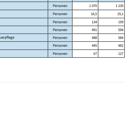
Personen
1 070
1 235
Personen
16,5
19,1
Personen
134
159
Personen
491
594
uerpflege
Personen
488
584
Personen
445
482
Personen
67
127