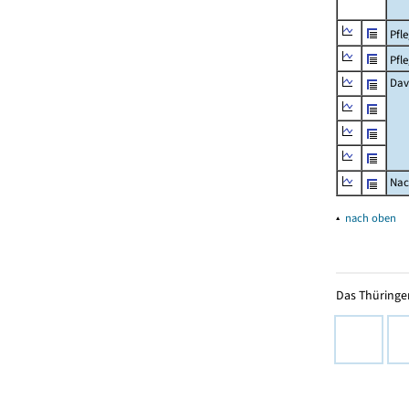
Pfl
Pfl
Dav
Nac
▴
nach oben
Das Thüringer