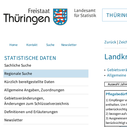
THÜRIN
Zurück
|
Zeic
Home
Kontakt
Suche
Newsletter
Landkr
STATISTISCHE DATEN
Sachliche Suche
▸
Gebietsver
Regionale Suche
▸
Allgemeine
Kürzlich bereitgestellte Daten
Allgemeine Angaben, Zuordnungen
Pflegebedürf
Gebietsveränderungen,
1) Empfänger vo
Änderungen zum Schlüsselverzeichnis
enthalten. Um M
unberücksichtig
Definitionen und Erläuterungen
2) bezogen auf 
3) Ausgewiesen 
Newsletter
berücksichtigt w