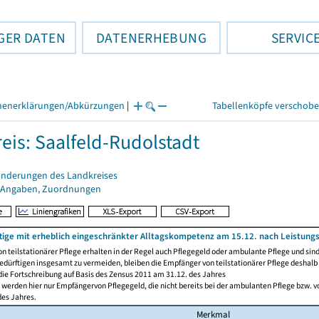
GER DATEN
DATENERHEBUNG
SERVIC
henerklärungen/Abkürzungen
|
Tabellenköpfe verschob
eis: Saalfeld-Rudolstadt
änderungen des Landkreises
 Angaben, Zuordnungen
tige mit erheblich eingeschränkter Alltagskompetenz am 15.12. nach Leistung
n teilstationärer Pflege erhalten in der Regel auch Pflegegeld oder ambulante Pflege und sin
edürftigen insgesamt zu vermeiden, bleiben die Empfänger von teilstationärer Pflege deshalb 
die Fortschreibung auf Basis des Zensus 2011 am 31.12. des Jahres
werden hier nur Empfängervon Pflegegeld, die nicht bereits bei der ambulanten Pflege bzw. vo
des Jahres.
Merkmal