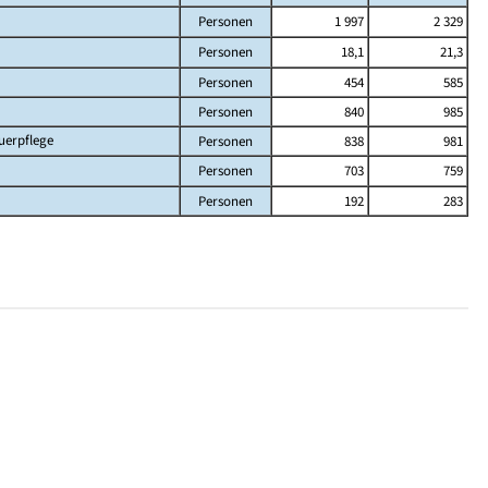
Personen
1 997
2 329
Personen
18,1
21,3
Personen
454
585
Personen
840
985
uerpflege
Personen
838
981
Personen
703
759
Personen
192
283