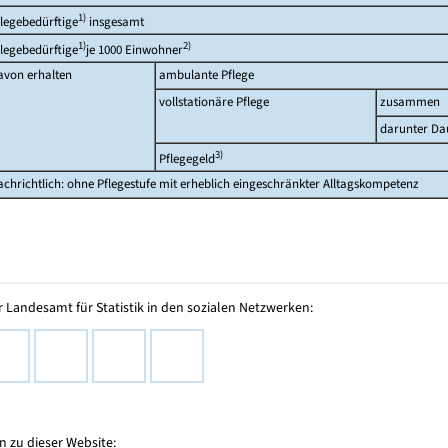
1)
flegebedürftige
insgesamt
1)
2)
flegebedürftige
je 1000 Einwohner
avon erhalten
ambulante Pflege
vollstationäre Pflege
zusammen
darunter Da
3)
Pflegegeld
achrichtlich: ohne Pflegestufe mit erheblich eingeschränkter Alltagskompetenz
 Landesamt für Statistik in den sozialen Netzwerken:
 zu dieser Website: