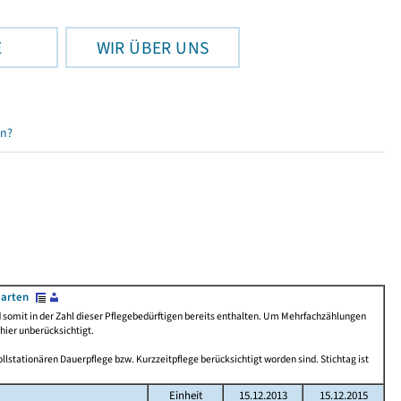
E
WIR ÜBER UNS
en?
sarten
d somit in der Zahl dieser Pflegebedürftigen bereits enthalten. Um Mehrfachzählungen
hier unberücksichtigt.
llstationären Dauerpflege bzw. Kurzzeitpflege berücksichtigt worden sind. Stichtag ist
Einheit
15.12.2013
15.12.2015