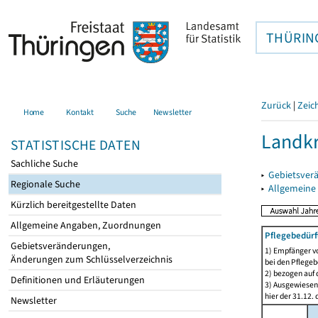
THÜRIN
Zurück
|
Zeic
Home
Kontakt
Suche
Newsletter
Landkr
STATISTISCHE DATEN
Sachliche Suche
▸
Gebietsver
Regionale Suche
▸
Allgemeine
Kürzlich bereitgestellte Daten
Allgemeine Angaben, Zuordnungen
Pflegebedürf
Gebietsveränderungen,
1) Empfänger vo
Änderungen zum Schlüsselverzeichnis
bei den Pflegeb
2) bezogen auf 
Definitionen und Erläuterungen
3) Ausgewiesen 
hier der 31.12. 
Newsletter