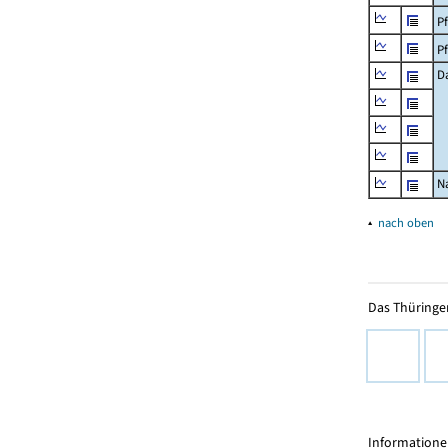
P
P
D
N
▴
nach oben
Das Thüringer
Informationen