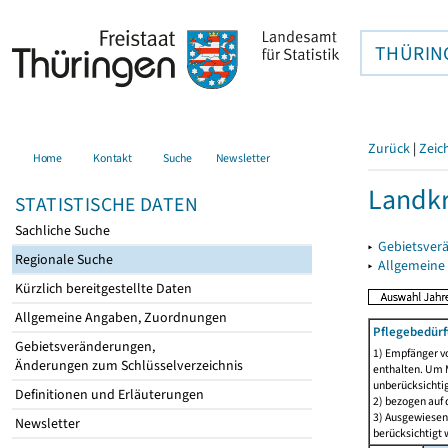
THÜRIN
Zurück
|
Zeic
Home
Kontakt
Suche
Newsletter
Landkr
STATISTISCHE DATEN
Sachliche Suche
▸
Gebietsver
Regionale Suche
▸
Allgemeine
Kürzlich bereitgestellte Daten
Allgemeine Angaben, Zuordnungen
Pflegebedürf
Gebietsveränderungen,
1) Empfänger vo
Änderungen zum Schlüsselverzeichnis
enthalten. Um M
unberücksichtig
Definitionen und Erläuterungen
2) bezogen auf 
3) Ausgewiesen 
Newsletter
berücksichtigt w