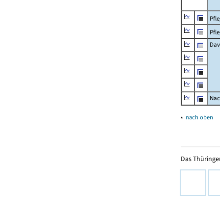
Pfl
Pfl
Dav
Nac
▴
nach oben
Das Thüringer