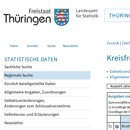
THÜRIN
Zurück
|
Zeic
Home
Kontakt
Suche
Newsletter
Kreisfr
STATISTISCHE DATEN
Sachliche Suche
▸
Gebietsverä
Regionale Suche
▸
Allgemeine
Kürzlich bereitgestellte Daten
Allgemeine Angaben, Zuordnungen
Ausgaben und
Gebietsveränderungen,
Summendiffere
Änderungen zum Schlüsselverzeichnis
1) Grundlage de
Grundlage der F
Definitionen und Erläuterungen
Newsletter
Brut