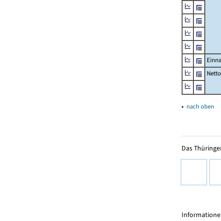
Einn
Nett
▴
nach oben
Das Thüringer
Informationen