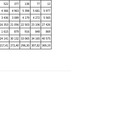
522
377
138
77
12
4 366
4 963
5 398
5 681
5 977
3 436
3 089
4 179
4 272
5 565
16 353
21 056
22 503
23 106
27 426
1 615
879
916
848
869
24 141
30 132
33 065
34 165
40 575
217,41
272,40
298,30
307,82
369,19