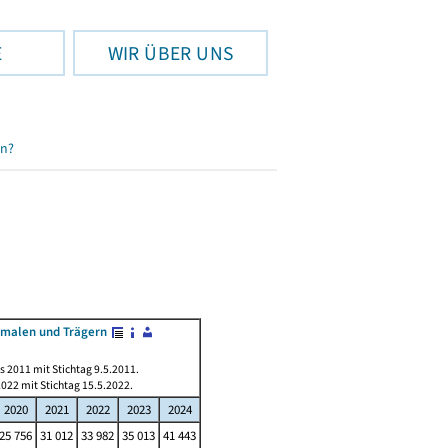
E
WIR ÜBER UNS
en?
kmalen und Trägern
s 2011 mit Stichtag 9.5.2011.
022 mit Stichtag 15.5.2022.
2020
2021
2022
2023
2024
25 756
31 012
33 982
35 013
41 443