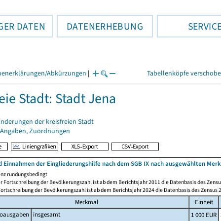
GER DATEN
DATENERHEBUNG
SERVIC
henerklärungen/Abkürzungen
|
Tabellenköpfe verschob
eie Stadt: Stadt Jena
nderungen der kreisfreien Stadt
 Angaben, Zuordnungen
 Einnahmen der Eingliederungshilfe nach dem SGB IX nach ausgewählten Mer
nz rundungsbedingt
r Fortschreibung der Bevölkerungszahl ist ab dem Berichtsjahr 2011 die Datenbasis des Zensu
ortschreibung der Bevölkerungszahl ist ab dem Berichtsjahr 2024 die Datenbasis des Zensus 2
Merkmal
Einheit
toausgaben
insgesamt
1 000 EUR