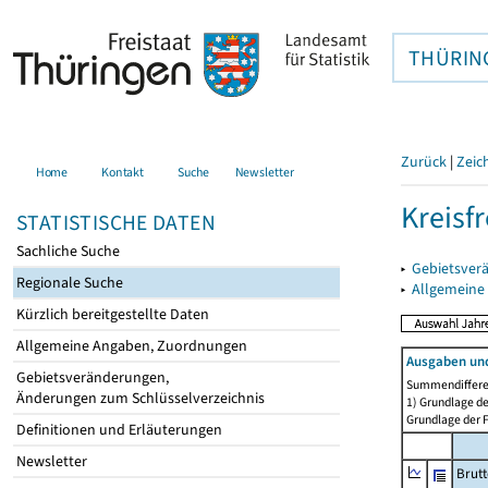
THÜRIN
Zurück
|
Zeic
Home
Kontakt
Suche
Newsletter
Kreisf
STATISTISCHE DATEN
Sachliche Suche
▸
Gebietsverä
Regionale Suche
▸
Allgemeine
Kürzlich bereitgestellte Daten
Allgemeine Angaben, Zuordnungen
Ausgaben und
Gebietsveränderungen,
Summendiffere
Änderungen zum Schlüsselverzeichnis
1) Grundlage de
Grundlage der F
Definitionen und Erläuterungen
Newsletter
Brut