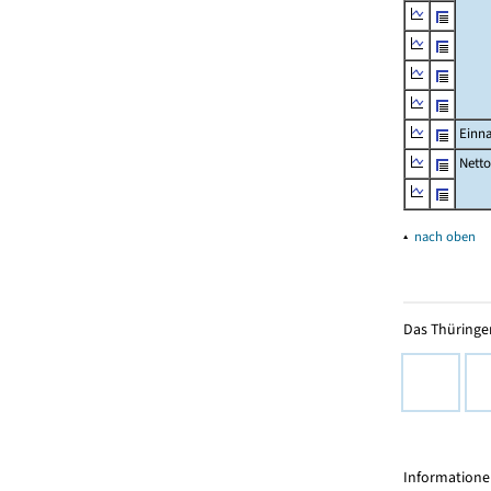
Einn
Nett
▴
nach oben
Das Thüringer
Informationen