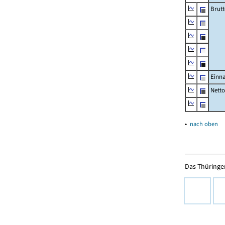
Brut
Einn
Nett
▴
nach oben
Das Thüringer