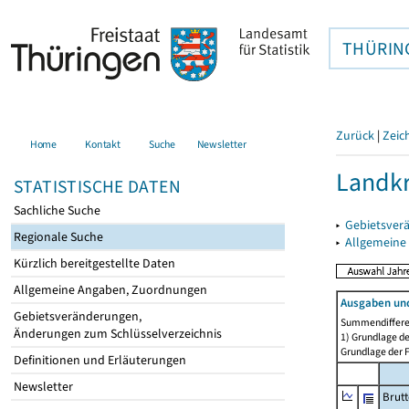
THÜRIN
Zurück
|
Zeic
Home
Kontakt
Suche
Newsletter
Landkr
STATISTISCHE DATEN
Sachliche Suche
▸
Gebietsver
Regionale Suche
▸
Allgemeine
Kürzlich bereitgestellte Daten
Allgemeine Angaben, Zuordnungen
Ausgaben und
Gebietsveränderungen,
Summendiffere
Änderungen zum Schlüsselverzeichnis
1) Grundlage de
Grundlage der F
Definitionen und Erläuterungen
Newsletter
Brut