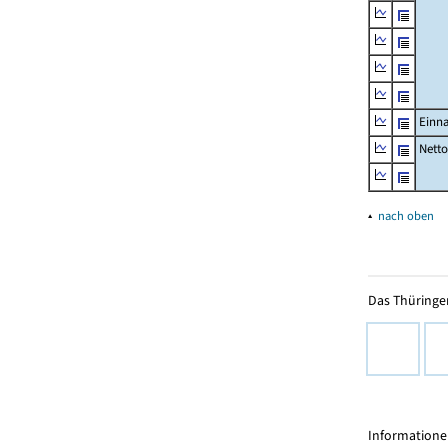
Einn
Nett
▴
nach oben
Das Thüringer
Informationen