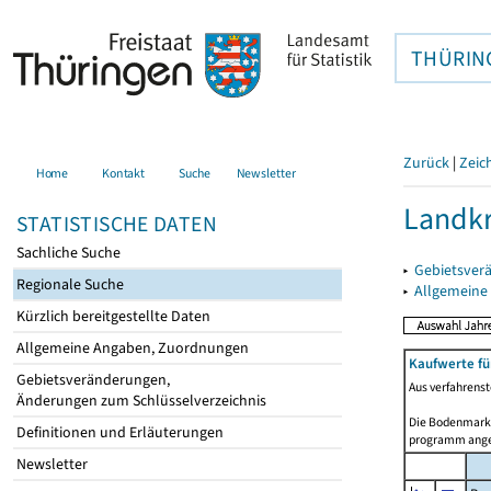
THÜRIN
Zurück
|
Zeic
Home
Kontakt
Suche
Newsletter
Landkr
STATISTISCHE DATEN
Sachliche Suche
▸
Gebietsver
Regionale Suche
▸
Allgemeine
Kürzlich bereitgestellte Daten
Allgemeine Angaben, Zuordnungen
Kaufwerte f
Gebietsveränderungen,
Aus verfahrens
Änderungen zum Schlüsselverzeichnis
Die Bodenmarkt
Definitionen und Erläuterungen
programm angep
Newsletter