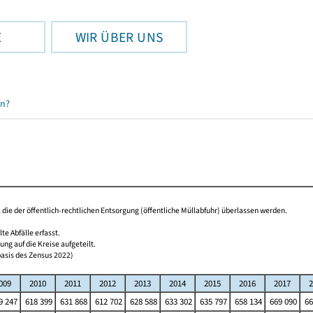
E
WIR ÜBER UNS
en?
t, die der öffentlich-rechtlichen Entsorgung (öffentliche Müllabfuhr) überlassen werden.
 Abfälle erfasst.
g auf die Kreise aufgeteilt.
basis des Zensus 2022)
009
2010
2011
2012
2013
2014
2015
2016
2017
2
9 247
618 399
631 868
612 702
628 588
633 302
635 797
658 134
669 090
66