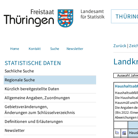
THÜRIN
Zurück
|
Zeic
Home
Kontakt
Suche
Newsletter
Landkr
STATISTISCHE DATEN
Sachliche Suche
Regionale Suche
Haushaltsabfä
Kürzlich bereitgestellte Daten
Haushaltsabfäll
Allgemeine Angaben, Zuordnungen
Die Haushaltsa
Hausmüll und h
Gebietsveränderungen,
Die Angaben der
Änderungen zum Schlüsselverzeichnis
(Bis 2022: Einw
Abweichungen i
Definitionen und Erläuterungen
Newsletter
Haush