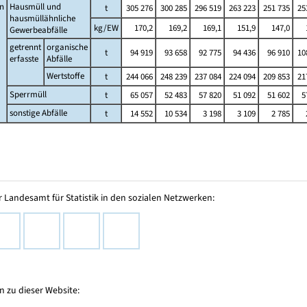
n
Hausmüll und
t
305 276
300 285
296 519
263 223
251 735
25
hausmüllähnliche
kg/EW
170,2
169,2
169,1
151,9
147,0
Gewerbeabfälle
getrennt
organische
t
94 919
93 658
92 775
94 436
96 910
10
erfasste
Abfälle
Wertstoffe
t
244 066
248 239
237 084
224 094
209 853
21
Sperrmüll
t
65 057
52 483
57 820
51 092
51 602
5
sonstige Abfälle
t
14 552
10 534
3 198
3 109
2 785
 Landesamt für Statistik in den sozialen Netzwerken:
 zu dieser Website: