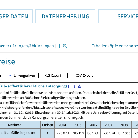
GER DATEN
DATENERHEBUNG
SERVIC
henerklärungen/Abkürzungen
|
Tabellenköpfe verschob
eise
lle (öffentlich-rechtliche Entsorgung)
e sind Abfälle, die üblicherweise in Haushalten anfallen. Dadurch sind nicht alle Abfälle erfass
bfälle werden ab 2006 ohne Elektroaltgeräte ausgewiesen.
ausmüllähnliche Gewerbeabfälle werden ohne gesondert bei Gewerbebetrieben eingesammelte
 kreisübergreifenden Abfallwirtschaftszweckverbände werden anteilmäßig nach der Bevölkerun
ohner am 31.12.; (2016: Einwohner am 30.6.); ab 2023: Mittlere Jahresbevölkerung auf Daten
n den Summen durch Rundungsdifferenzen sind möglich.
Merkmal
Einheit
2004
2005
2006
2007
2008
2
altsabfälle insgesamt
t
723 870
705 199
687 396
635 954
612 885
63