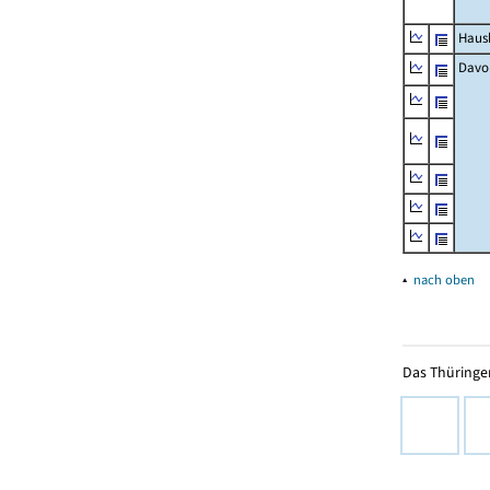
Haush
Davo
▴
nach oben
Das Thüringer