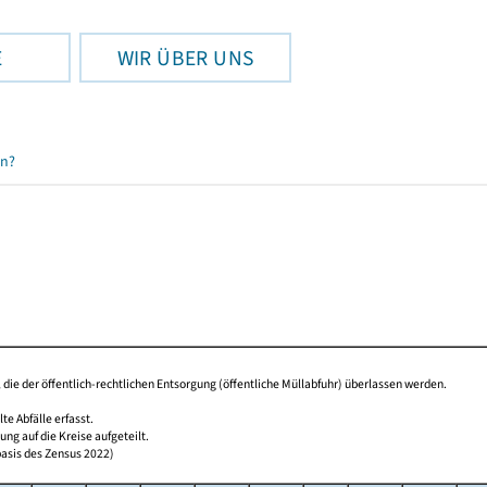
E
WIR ÜBER UNS
en?
t, die der öffentlich-rechtlichen Entsorgung (öffentliche Müllabfuhr) überlassen werden.
 Abfälle erfasst.
g auf die Kreise aufgeteilt.
basis des Zensus 2022)