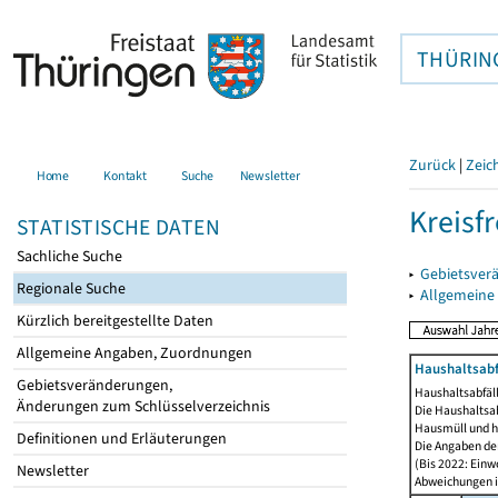
THÜRIN
Zurück
|
Zeic
Home
Kontakt
Suche
Newsletter
Kreisfr
STATISTISCHE DATEN
Sachliche Suche
▸
Gebietsverä
Regionale Suche
▸
Allgemeine
Kürzlich bereitgestellte Daten
Allgemeine Angaben, Zuordnungen
Haushaltsabfä
Gebietsveränderungen,
Haushaltsabfäll
Änderungen zum Schlüsselverzeichnis
Die Haushaltsa
Hausmüll und h
Definitionen und Erläuterungen
Die Angaben der
(Bis 2022: Einw
Newsletter
Abweichungen i