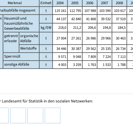
Merkmal
Einheit
2004
2005
2006
2007
2008
2
altsabfälle insgesamt
t
119 161
112 795
107 988
103 590
103 617
10
n
Hausmüll und
t
44 137
42 840
41 868
39 532
37 519
3
hausmüllähnliche
kg/EW
218,0
211,2
206,6
194,8
184,5
Gewerbeabfälle
getrennt
organische
t
27 004
27 261
26 986
29 966
30 463
3
erfasste
Abfälle
Wertstoffe
t
34 446
30 387
29 562
25 335
26 734
2
Sperrmüll
t
9 571
9 048
7 809
7 224
7 113
sonstige Abfälle
t
4 003
3 259
1 763
1 533
1 788
 Landesamt für Statistik in den sozialen Netzwerken: