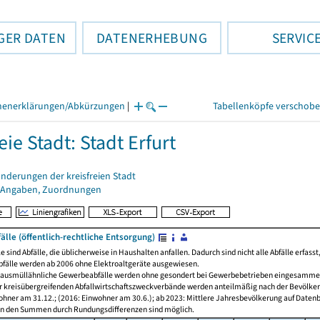
GER DATEN
DATENERHEBUNG
SERVIC
henerklärungen/Abkürzungen
|
Tabellenköpfe verschob
eie Stadt: Stadt Erfurt
nderungen der kreisfreien Stadt
 Angaben, Zuordnungen
lle (öffentlich-rechtliche Entsorgung)
e sind Abfälle, die üblicherweise in Haushalten anfallen. Dadurch sind nicht alle Abfälle erfass
bfälle werden ab 2006 ohne Elektroaltgeräte ausgewiesen.
ausmüllähnliche Gewerbeabfälle werden ohne gesondert bei Gewerbebetrieben eingesammelte
 kreisübergreifenden Abfallwirtschaftszweckverbände werden anteilmäßig nach der Bevölkerun
ohner am 31.12.; (2016: Einwohner am 30.6.); ab 2023: Mittlere Jahresbevölkerung auf Daten
n den Summen durch Rundungsdifferenzen sind möglich.