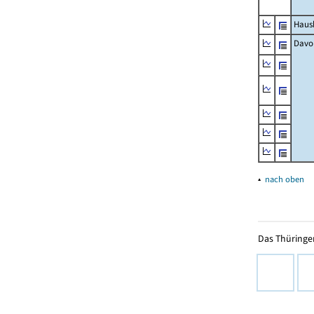
Haush
Davo
▴
nach oben
Das Thüringer