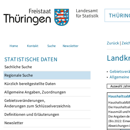
THÜRIN
Zurück
|
Zeic
Home
Kontakt
Suche
Newsletter
Landkr
STATISTISCHE DATEN
Sachliche Suche
▸
Gebietsver
Regionale Suche
▸
Allgemeine
Kürzlich bereitgestellte Daten
Allgemeine Angaben, Zuordnungen
Haushaltsabfä
Gebietsveränderungen,
Haushaltsabfäll
Änderungen zum Schlüsselverzeichnis
Die Haushaltsa
Hausmüll und h
Definitionen und Erläuterungen
Die Angaben der
(Bis 2022: Einw
Newsletter
Abweichungen i