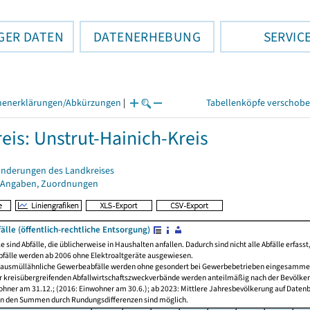
GER DATEN
DATENERHEBUNG
SERVIC
henerklärungen/Abkürzungen
|
Tabellenköpfe verschob
eis: Unstrut-Hainich-Kreis
änderungen des Landkreises
 Angaben, Zuordnungen
lle (öffentlich-rechtliche Entsorgung)
e sind Abfälle, die üblicherweise in Haushalten anfallen. Dadurch sind nicht alle Abfälle erfass
bfälle werden ab 2006 ohne Elektroaltgeräte ausgewiesen.
ausmüllähnliche Gewerbeabfälle werden ohne gesondert bei Gewerbebetrieben eingesammelte
 kreisübergreifenden Abfallwirtschaftszweckverbände werden anteilmäßig nach der Bevölkerun
ohner am 31.12.; (2016: Einwohner am 30.6.); ab 2023: Mittlere Jahresbevölkerung auf Daten
n den Summen durch Rundungsdifferenzen sind möglich.