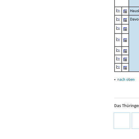
Haush
Davo
▴
nach oben
Das Thüringer