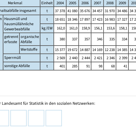
Merkmal
Einheit
2004
2005
2006
2007
2008
2009
20
altsabfälle insgesamt
t
37 378
41 080
35 676
34 457
31 970
34 486
34 
n
Hausmüll und
t
18 651
18 346
17 897
17 423
16 983
17 327
17 
hausmüllähnliche
kg/EW
162,0
161,0
158,9
156,1
153,6
158,1
15
Gewerbeabfälle
getrennt
organische
t
380
337
357
346
335
334
3
erfasste
Abfälle
Wertstoffe
t
15 377
19 672
14 887
14 169
12 238
14 385
14 
Sperrmüll
t
2 569
2 440
2 444
2 421
2 346
2 399
2 
sonstige Abfälle
t
401
285
91
98
68
41
 Landesamt für Statistik in den sozialen Netzwerken: