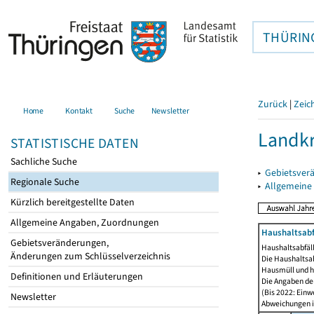
THÜRIN
Zurück
|
Zeic
Home
Kontakt
Suche
Newsletter
Landkr
STATISTISCHE DATEN
Sachliche Suche
▸
Gebietsver
Regionale Suche
▸
Allgemeine
Kürzlich bereitgestellte Daten
Allgemeine Angaben, Zuordnungen
Haushaltsabfä
Gebietsveränderungen,
Haushaltsabfäll
Änderungen zum Schlüsselverzeichnis
Die Haushaltsa
Hausmüll und h
Definitionen und Erläuterungen
Die Angaben der
(Bis 2022: Einw
Newsletter
Abweichungen i