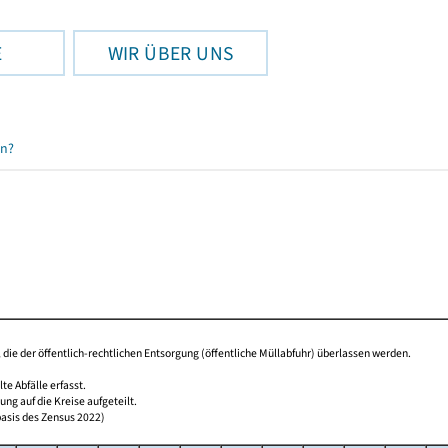
E
WIR ÜBER UNS
en?
t, die der öffentlich-rechtlichen Entsorgung (öffentliche Müllabfuhr) überlassen werden.
 Abfälle erfasst.
g auf die Kreise aufgeteilt.
basis des Zensus 2022)