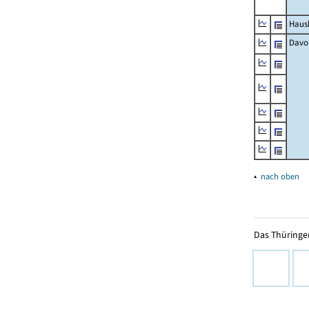
Haush
Davo
▴
nach oben
Das Thüringer