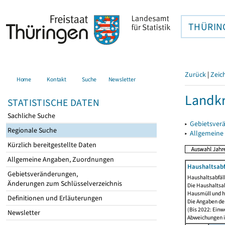
THÜRIN
Zurück
|
Zeic
Home
Kontakt
Suche
Newsletter
Landkr
STATISTISCHE DATEN
Sachliche Suche
▸
Gebietsver
Regionale Suche
▸
Allgemeine
Kürzlich bereitgestellte Daten
Allgemeine Angaben, Zuordnungen
Haushaltsabfä
Gebietsveränderungen,
Haushaltsabfäll
Änderungen zum Schlüsselverzeichnis
Die Haushaltsa
Hausmüll und h
Definitionen und Erläuterungen
Die Angaben der
(Bis 2022: Einw
Newsletter
Abweichungen i