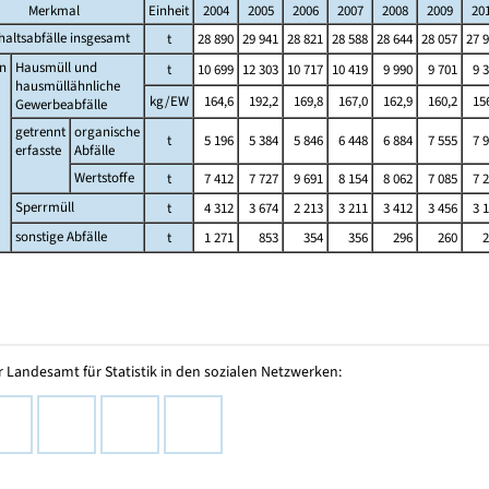
Merkmal
Einheit
2004
2005
2006
2007
2008
2009
20
altsabfälle insgesamt
t
28 890
29 941
28 821
28 588
28 644
28 057
27 
n
Hausmüll und
t
10 699
12 303
10 717
10 419
9 990
9 701
9 
hausmüllähnliche
kg/EW
164,6
192,2
169,8
167,0
162,9
160,2
15
Gewerbeabfälle
getrennt
organische
t
5 196
5 384
5 846
6 448
6 884
7 555
7 
erfasste
Abfälle
Wertstoffe
t
7 412
7 727
9 691
8 154
8 062
7 085
7 
Sperrmüll
t
4 312
3 674
2 213
3 211
3 412
3 456
3 
sonstige Abfälle
t
1 271
853
354
356
296
260
2
 Landesamt für Statistik in den sozialen Netzwerken: