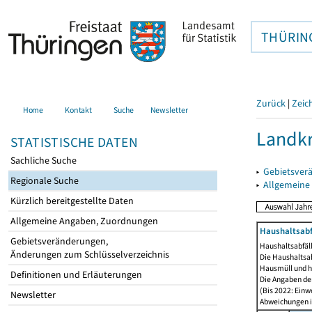
THÜRIN
Zurück
|
Zeic
Home
Kontakt
Suche
Newsletter
Landkr
STATISTISCHE DATEN
Sachliche Suche
▸
Gebietsver
Regionale Suche
▸
Allgemeine
Kürzlich bereitgestellte Daten
Allgemeine Angaben, Zuordnungen
Haushaltsabfä
Gebietsveränderungen,
Haushaltsabfäll
Änderungen zum Schlüsselverzeichnis
Die Haushaltsa
Hausmüll und h
Definitionen und Erläuterungen
Die Angaben der
(Bis 2022: Einw
Newsletter
Abweichungen i