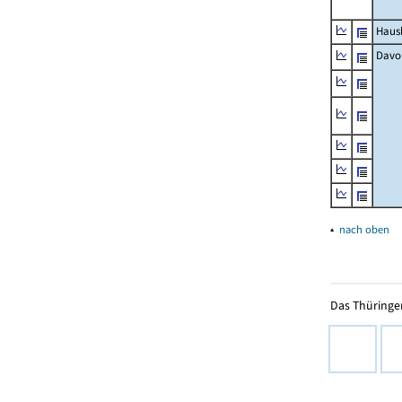
Haush
Davo
▴
nach oben
Das Thüringer