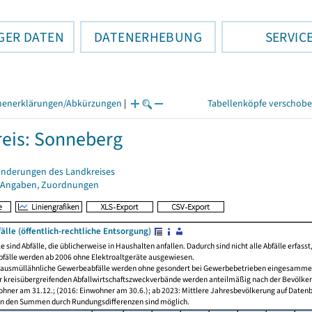
GER DATEN
DATENERHEBUNG
SERVIC
henerklärungen/Abkürzungen
|
Tabellenköpfe verschob
eis: Sonneberg
änderungen des Landkreises
 Angaben, Zuordnungen
lle (öffentlich-rechtliche Entsorgung)
e sind Abfälle, die üblicherweise in Haushalten anfallen. Dadurch sind nicht alle Abfälle erfass
bfälle werden ab 2006 ohne Elektroaltgeräte ausgewiesen.
ausmüllähnliche Gewerbeabfälle werden ohne gesondert bei Gewerbebetrieben eingesammelte
 kreisübergreifenden Abfallwirtschaftszweckverbände werden anteilmäßig nach der Bevölkerun
ohner am 31.12.; (2016: Einwohner am 30.6.); ab 2023: Mittlere Jahresbevölkerung auf Daten
n den Summen durch Rundungsdifferenzen sind möglich.