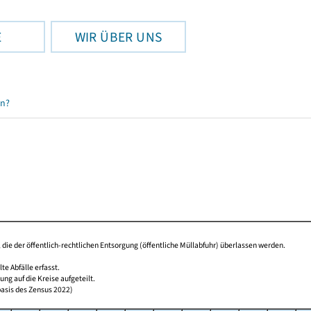
E
WIR ÜBER UNS
en?
t, die der öffentlich-rechtlichen Entsorgung (öffentliche Müllabfuhr) überlassen werden.
 Abfälle erfasst.
g auf die Kreise aufgeteilt.
basis des Zensus 2022)