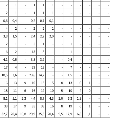
2
1
-
1
1
1
-
-
-
-
-
-
2
1
-
1
1
1
-
-
-
-
-
-
0,6
0,4
-
0,2
0,7
0,1
-
-
-
-
-
-
4
2
-
2
2
2
-
-
-
-
-
-
3,8
1,5
-
2,4
2,9
2,0
-
-
-
-
-
-
2
1
-
5
1
-
-
1
-
-
-
-
6
2
-
13
8
-
-
1
-
-
-
-
4,1
0,5
-
3,5
3,9
-
-
0,4
-
-
-
-
17
4
-
29
18
-
-
7
-
-
-
-
10,5
3,6
-
23,6
14,7
-
-
1,5
-
-
-
-
16
13
9
10
15
15
8
13
6
1
-
-
18
11
6
16
19
10
5
10
4
0
-
-
8,1
5,1
2,3
4,4
8,7
4,3
2,0
6,3
1,8
-
-
-
33
17
9
35
33
16
8
19
6
1
-
-
32,7
20,4
10,8
29,9
35,8
20,4
9,5
17,9
6,8
1,1
-
-