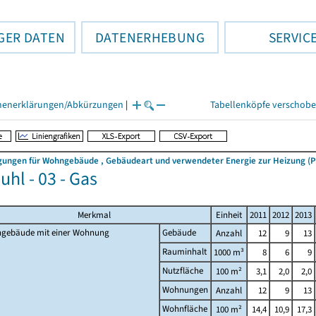
GER DATEN
DATENERHEBUNG
SERVIC
henerklärungen/Abkürzungen
|
Tabellenköpfe verschob
ngen für Wohngebäude , Gebäudeart und verwendeter Energie zur Heizung (Pri
uhl - 03 - Gas
Merkmal
Einheit
2011
2012
2013
gebäude mit einer Wohnung
Gebäude
Anzahl
12
9
13
Rauminhalt
1000 m³
8
6
9
Nutzfläche
100 m²
3,1
2,0
2,0
Wohnungen
Anzahl
12
9
13
Wohnfläche
100 m²
14,4
10,9
17,3