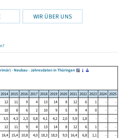
E
WIR ÜBER UNS
en?
mär) - Neubau - Jahresdaten in Thüringen
2014
2015
2016
2017
2018
2019
2020
2021
2022
2023
2024
2025
12
11
9
4
13
14
8
12
6
1
-
-
10
8
6
2
10
9
5
9
4
0
-
-
3,5
4,3
2,3
0,8
4,1
4,2
2,0
5,9
1,8
-
-
-
12
11
9
4
13
14
8
12
6
1
-
-
18,4
15,4
10,8
4,0
18,3
18,5
9,5
16,4
6,8
1,1
-
-