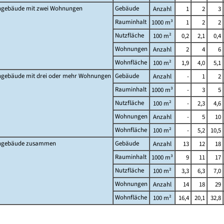
gebäude mit zwei Wohnungen
Gebäude
Anzahl
1
2
3
Rauminhalt
1000 m³
1
2
2
Nutzfläche
100 m²
0,2
2,1
0,4
Wohnungen
Anzahl
2
4
6
Wohnfläche
100 m²
1,9
4,0
5,1
gebäude mit drei oder mehr Wohnungen
Gebäude
Anzahl
-
1
2
Rauminhalt
1000 m³
-
3
5
Nutzfläche
100 m²
-
2,3
4,6
Wohnungen
Anzahl
-
5
10
Wohnfläche
100 m²
-
5,2
10,5
gebäude zusammen
Gebäude
Anzahl
13
12
18
Rauminhalt
1000 m³
9
11
17
Nutzfläche
100 m²
3,3
6,3
7,0
Wohnungen
Anzahl
14
18
29
Wohnfläche
100 m²
16,4
20,1
32,8