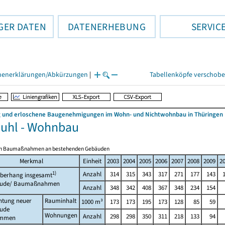
GER DATEN
DATENERHEBUNG
SERVIC
henerklärungen/Abkürzungen
|
Tabellenköpfe verschob
 und erloschene Baugenehmigungen im Wohn- und Nichtwohnbau in Thüringen
Suhl - Wohnbau
lich Baumaßnahmen an bestehenden Gebäuden
Merkmal
Einheit
2003
2004
2005
2006
2007
2008
2009
2
1)
Anzahl
314
315
343
317
271
177
143
berhang insgesamt
ude/ Baumaßnahmen
Anzahl
348
342
408
367
348
234
154
htung neuer
Rauminhalt
1000 m³
173
173
195
173
128
85
59
ude
Wohnungen
Anzahl
298
298
350
311
218
133
94
ammen