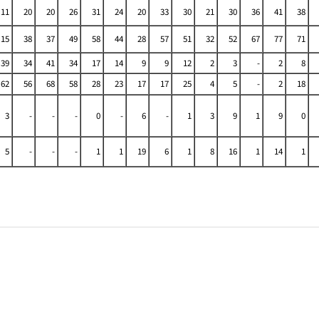
11
20
20
26
31
24
20
33
30
21
30
36
41
38
15
38
37
49
58
44
28
57
51
32
52
67
77
71
39
34
41
34
17
14
9
9
12
2
3
-
2
8
62
56
68
58
28
23
17
17
25
4
5
-
2
18
3
-
-
-
0
-
6
-
1
3
9
1
9
0
5
-
-
-
1
1
19
6
1
8
16
1
14
1