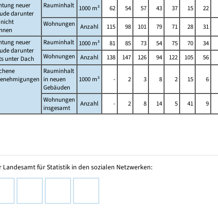
htung neuer
Rauminhalt
1000 m³
62
54
57
43
37
15
22
ude darunter
nicht
Wohnungen
Anzahl
115
98
101
79
71
28
31
nnen
htung neuer
Rauminhalt
1000 m³
81
85
73
54
75
70
34
ude darunter
Wohnungen
Anzahl
138
147
126
94
122
105
56
ts unter Dach
schene
Rauminhalt
enehmigungen
in neuen
1000 m³
-
2
3
8
2
15
6
Gebäuden
Wohnungen
Anzahl
-
2
8
14
5
41
9
insgesamt
 Landesamt für Statistik in den sozialen Netzwerken: