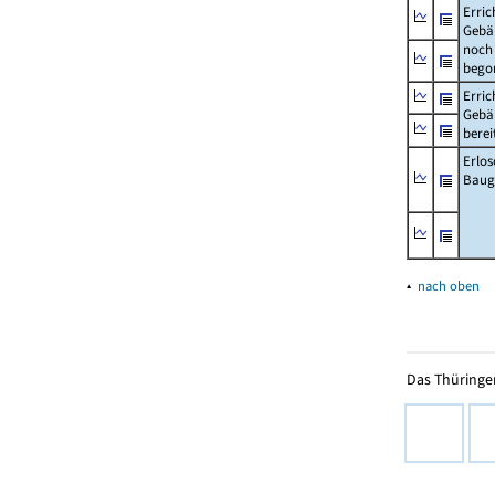
Erric
Gebä
noch 
bego
Erric
Gebä
berei
Erlo
Baug
▴
nach oben
Das Thüringer