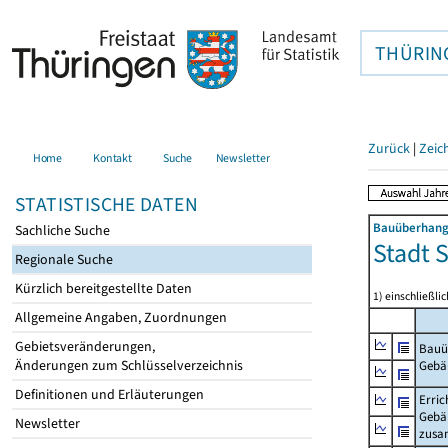
THÜRIN
Zurück
|
Zeic
Home
Kontakt
Suche
Newsletter
STATISTISCHE DATEN
Bauüberhang
Sachliche Suche
Stadt 
Regionale Suche
Kürzlich bereitgestellte Daten
1) einschließ
Allgemeine Angaben, Zuordnungen
Gebietsveränderungen,
Bauü
Änderungen zum Schlüsselverzeichnis
Gebä
Definitionen und Erläuterungen
Erric
Gebä
Newsletter
zus