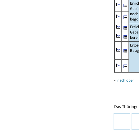
Erric
Gebä
noch 
bego
Erric
Gebä
berei
Erlo
Baug
▴
nach oben
Das Thüringer