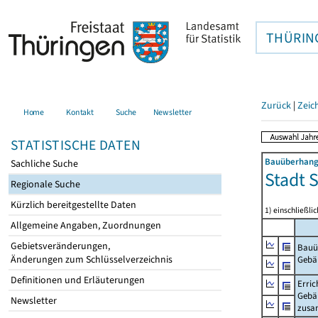
THÜRIN
Zurück
|
Zeic
Home
Kontakt
Suche
Newsletter
STATISTISCHE DATEN
Bauüberhang
Sachliche Suche
Stadt 
Regionale Suche
Kürzlich bereitgestellte Daten
1) einschließ
Allgemeine Angaben, Zuordnungen
Gebietsveränderungen,
Bauü
Änderungen zum Schlüsselverzeichnis
Gebä
Definitionen und Erläuterungen
Erric
Gebä
Newsletter
zus