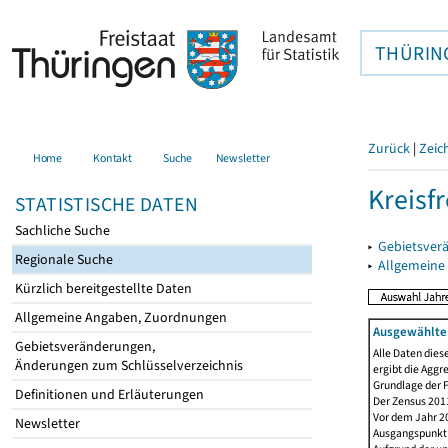
THÜRIN
Zurück
|
Zeic
Home
Kontakt
Suche
Newsletter
Kreisfr
STATISTISCHE DATEN
Sachliche Suche
▸
Gebietsverä
Regionale Suche
▸
Allgemeine
Kürzlich bereitgestellte Daten
Allgemeine Angaben, Zuordnungen
Ausgewählte 
Gebietsveränderungen,
Alle Daten dies
Änderungen zum Schlüsselverzeichnis
ergibt die Aggr
Grundlage der F
Definitionen und Erläuterungen
Der Zensus 2011
Vor dem Jahr 2
Newsletter
Ausgangspunkt f