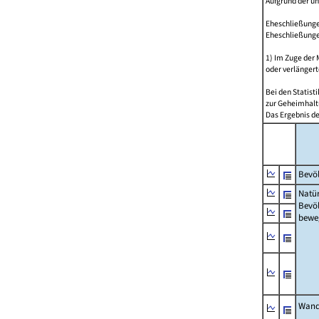
Aufgrund der u
Eheschließungen
Eheschließunge
1) Im Zuge der
oder verlängert
Bei den Statis
zur Geheimhalt
Das Ergebnis d
Bevöl
Natür
Bevö
bewe
Wand