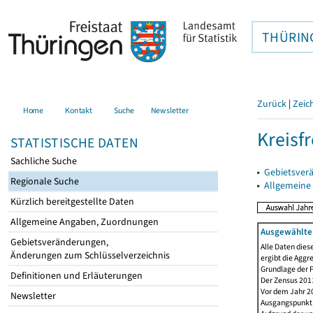
THÜRIN
Zurück
|
Zeic
Home
Kontakt
Suche
Newsletter
Kreisfr
STATISTISCHE DATEN
Sachliche Suche
▸
Gebietsverä
Regionale Suche
▸
Allgemeine
Kürzlich bereitgestellte Daten
Allgemeine Angaben, Zuordnungen
Ausgewählte 
Gebietsveränderungen,
Alle Daten dies
Änderungen zum Schlüsselverzeichnis
ergibt die Aggr
Grundlage der F
Definitionen und Erläuterungen
Der Zensus 2011
Vor dem Jahr 2
Newsletter
Ausgangspunkt f