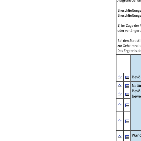
Aufgrund der u
Eheschließungen
Eheschließunge
1) Im Zuge der
oder verlängert
Bei den Statis
zur Geheimhalt
Das Ergebnis d
Bevöl
Natür
Bevö
bewe
Wand