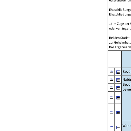
Aufgrund der u
Eheschließungen
Eheschließunge
1) Im Zuge der
oder verlängert
Bei den Statis
zur Geheimhalt
Das Ergebnis d
Bevöl
Natür
Bevö
bewe
Wand