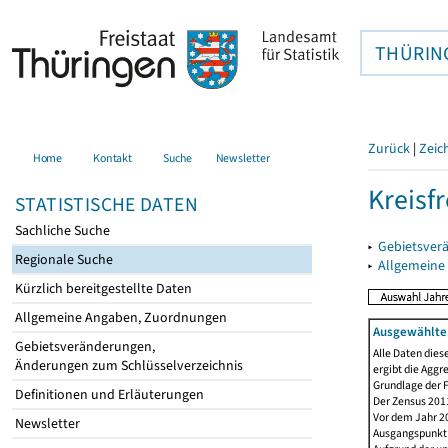
THÜRIN
Zurück
|
Zeic
Home
Kontakt
Suche
Newsletter
Kreisfr
STATISTISCHE DATEN
Sachliche Suche
▸
Gebietsverä
Regionale Suche
▸
Allgemeine
Kürzlich bereitgestellte Daten
Allgemeine Angaben, Zuordnungen
Ausgewählte 
Gebietsveränderungen,
Alle Daten dies
Änderungen zum Schlüsselverzeichnis
ergibt die Aggr
Grundlage der F
Definitionen und Erläuterungen
Der Zensus 2011
Vor dem Jahr 2
Newsletter
Ausgangspunkt f