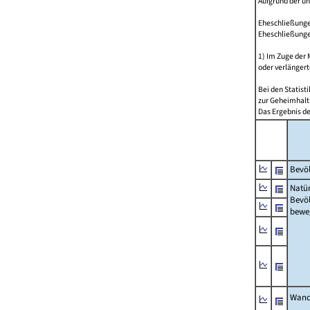
Aufgrund der u
Eheschließungen
Eheschließunge
1) Im Zuge der
oder verlängert
Bei den Statis
zur Geheimhalt
Das Ergebnis d
Bevöl
Natür
Bevö
bewe
Wand