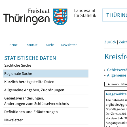
THÜRIN
Zurück
|
Zeic
Home
Kontakt
Suche
Newsletter
Kreisfr
STATISTISCHE DATEN
Sachliche Suche
▸
Gebietsverä
Regionale Suche
▸
Allgemeine
Kürzlich bereitgestellte Daten
Allgemeine Angaben, Zuordnungen
Ausgewählte 
Gebietsveränderungen,
Alle Daten dies
Änderungen zum Schlüsselverzeichnis
ergibt die Aggr
Grundlage der F
Definitionen und Erläuterungen
Der Zensus 2011
Vor dem Jahr 2
Newsletter
Ausgangspunkt f