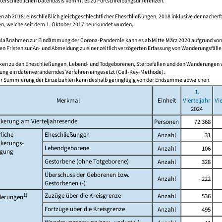
nterschiedlichen Datenbasis kommt es zu Fortschreibungsdifferenzen.
 ab 2018: einschließlich gleichgeschlechtlicher Eheschließungen, 2018 inklusive der nacherf
n, welche seit dem 1. Oktober 2017 beurkundet wurden.
 Maßnahmen zur Eindämmung der Corona-Pandemie kann es ab Mitte März 2020 aufgrund vo
en Fristen zur An- und Abmeldung zu einer zeitlich verzögerten Erfassung von Wanderungsfälle
tiken zu den Eheschließungen, Lebend- und Todgeborenen, Sterbefällen und den Wanderungen 
ung ein datenveränderndes Verfahren eingesetzt (Cell-Key-Methode).
er Summierung der Einzelzahlen kann deshalb geringfügig von der Endsumme abweichen.
1.
Merkmal
Einheit
Vierteljahr
Vi
2024
kerung am Vierteljahresende
Personen
72 368
liche
Eheschließungen
Anzahl
31
lkerungs-
Lebendgeborene
Anzahl
106
gung
Gestorbene (ohne Totgeborene)
Anzahl
328
Überschuss der Geborenen bzw.
Anzahl
- 222
Gestorbenen (-)
1)
Zuzüge über die Kreisgrenze
Anzahl
536
erungen
Fortzüge über die Kreisgrenze
Anzahl
495