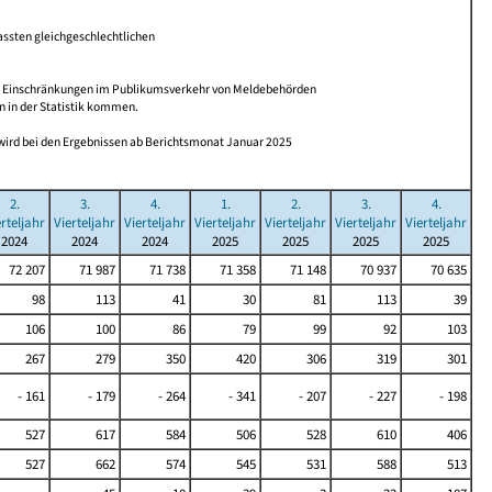
assten gleichgeschlechtlichen
n Einschränkungen im Publikumsverkehr von Meldebehörden
n in der Statistik kommen.
wird bei den Ergebnissen ab Berichtsmonat Januar 2025
2.
3.
4.
1.
2.
3.
4.
erteljahr
Vierteljahr
Vierteljahr
Vierteljahr
Vierteljahr
Vierteljahr
Vierteljahr
2024
2024
2024
2025
2025
2025
2025
72 207
71 987
71 738
71 358
71 148
70 937
70 635
98
113
41
30
81
113
39
106
100
86
79
99
92
103
267
279
350
420
306
319
301
- 161
- 179
- 264
- 341
- 207
- 227
- 198
527
617
584
506
528
610
406
527
662
574
545
531
588
513