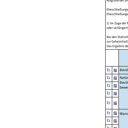
Aufgrund der u
Eheschließungen
Eheschließunge
1) Im Zuge der
oder verlängert
Bei den Statis
zur Geheimhalt
Das Ergebnis d
Bevöl
Natür
Bevö
bewe
Wand