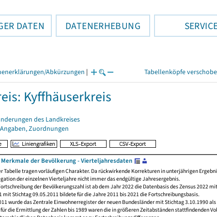
GER DATEN
DATENERHEBUNG
SERVIC
henerklärungen/Abkürzungen
|
Tabellenköpfe verschob
eis: Kyffhäuserkreis
änderungen des Landkreises
 Angaben, Zuordnungen
Merkmale der Bevölkerung - Vierteljahresdaten
er Tabelle tragen vorläufigen Charakter. Da rückwirkende Korrekturen in unterjährigen Ergebn
egation der einzelnen Vierteljahre nicht immer das endgültige Jahresergebnis.
ortschreibung der Bevölkerungszahl ist ab dem Jahr 2022 die Datenbasis des Zensus 2022 mit
 mit Stichtag 09.05.2011 bildete für die Jahre 2011 bis 2021 die Fortschreibungsbasis.
011 wurde das Zentrale Einwohnerregister der neuen Bundesländer mit Stichtag 3.10.1990 als
ür die Ermittlung der Zahlen bis 1989 waren die in größeren Zeitabständen stattfindenden Vo