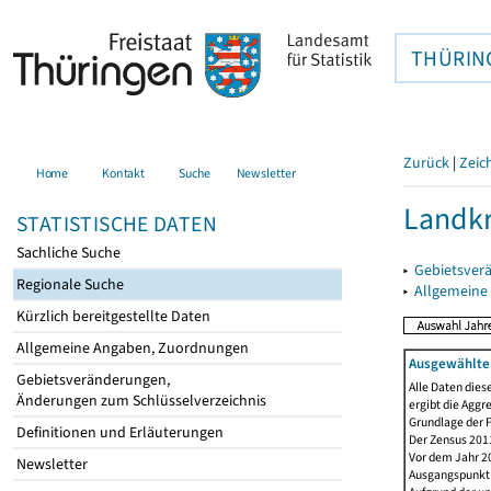
THÜRIN
Zurück
|
Zeic
Home
Kontakt
Suche
Newsletter
Landkr
STATISTISCHE DATEN
Sachliche Suche
▸
Gebietsver
Regionale Suche
▸
Allgemeine
Kürzlich bereitgestellte Daten
Allgemeine Angaben, Zuordnungen
Ausgewählte 
Gebietsveränderungen,
Alle Daten dies
Änderungen zum Schlüsselverzeichnis
ergibt die Aggr
Grundlage der F
Definitionen und Erläuterungen
Der Zensus 2011
Vor dem Jahr 2
Newsletter
Ausgangspunkt f