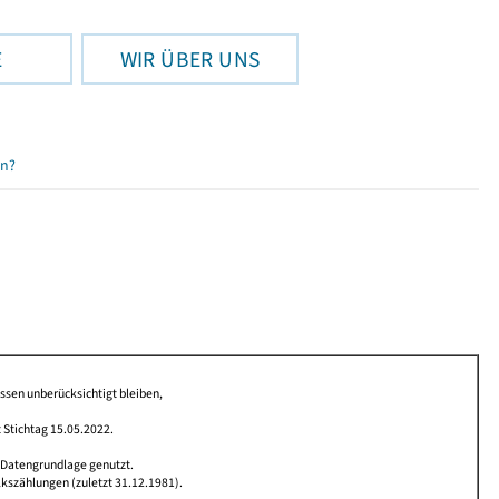
E
WIR ÜBER UNS
en?
issen unberücksichtigt bleiben,
 Stichtag 15.05.2022.
 Datengrundlage genutzt.
lkszählungen (zuletzt 31.12.1981).