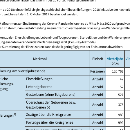
nterschiedlichen Datenbasis kommt es zu Fortschreibungsdifferenzen.
 ab 2018: einschließlich gleichgeschlechtlicher Eheschließungen, 2018 inklusive der nacherf
n, welche seit dem 1. Oktober 2017 beurkundet wurden.
 Maßnahmen zur Eindämmung der Corona-Pandemie kann es ab Mitte März 2020 aufgrund vo
en Fristen zur An- und Abmeldung zu einer zeitlich verzögerten Erfassung von Wanderungsfälle
tiken zu den Eheschließungen, Lebend- und Todgeborenen, Sterbefällen und den Wanderungen 
ung ein datenveränderndes Verfahren eingesetzt (Cell-Key-Methode).
er Summierung der Einzelzahlen kann deshalb geringfügig von der Endsumme abweichen.
1.
Merkmal
Einheit
Vierteljahr
Vi
2024
kerung am Vierteljahresende
Personen
120 763
liche
Eheschließungen
Anzahl
47
lkerungs-
Lebendgeborene
Anzahl
152
gung
Gestorbene (ohne Totgeborene)
Anzahl
527
Überschuss der Geborenen bzw.
Anzahl
- 375
Gestorbenen (-)
1)
Zuzüge über die Kreisgrenze
Anzahl
989
erungen
Fortzüge über die Kreisgrenze
Anzahl
999