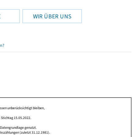
E
WIR ÜBER UNS
en?
issen unberücksichtigt bleiben,
 Stichtag 15.05.2022.
 Datengrundlage genutzt.
lkszählungen (zuletzt 31.12.1981).