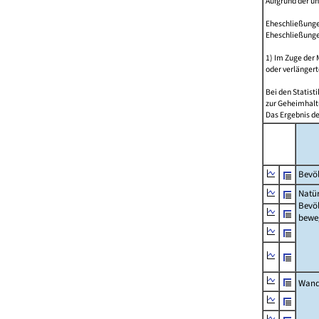
Aufgrund der u
Eheschließungen
Eheschließunge
1) Im Zuge der
oder verlängert
Bei den Statis
zur Geheimhalt
Das Ergebnis d
Bevöl
Natür
Bevö
bewe
Wand