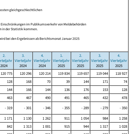
assten gleichgeschlechtlichen
n Einschränkungen im Publikumsverkehr von Meldebehörden
n in der Statistik kommen.
wird bei den Ergebnissen ab Berichtsmonat Januar 2025
2.
3.
4.
1.
2.
3.
4.
erteljahr
Vierteljahr
Vierteljahr
Vierteljahr
Vierteljahr
Vierteljahr
Vierteljahr
2024
2024
2024
2025
2025
2025
2025
120 775
120 296
120 214
119 834
119 657
119 044
118 927
128
168
70
39
144
171
74
144
166
144
136
176
153
128
463
467
490
491
465
432
478
- 319
- 301
- 346
- 355
- 289
- 279
- 350
1 171
1 130
1 262
911
1 054
984
1 258
842
1 313
1 001
915
944
1 317
1 028