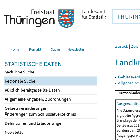
THÜRIN
Zurück
|
Zeic
Home
Kontakt
Suche
Newsletter
Landkr
STATISTISCHE DATEN
Sachliche Suche
▸
Gebietsver
Regionale Suche
▸
Allgemeine
Kürzlich bereitgestellte Daten
Allgemeine Angaben, Zuordnungen
Ausgewählte 
Gebietsveränderungen,
Alle Daten dies
Änderungen zum Schlüsselverzeichnis
ergibt die Aggr
Grundlage der F
Definitionen und Erläuterungen
Der Zensus 2011
Vor dem Jahr 2
Newsletter
Ausgangspunkt f