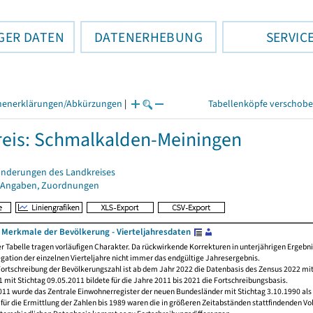
GER DATEN
DATENERHEBUNG
SERVIC
henerklärungen/Abkürzungen
|
Tabellenköpfe verschob
eis: Schmalkalden-Meiningen
änderungen des Landkreises
 Angaben, Zuordnungen
Merkmale der Bevölkerung - Vierteljahresdaten
er Tabelle tragen vorläufigen Charakter. Da rückwirkende Korrekturen in unterjährigen Ergebn
egation der einzelnen Vierteljahre nicht immer das endgültige Jahresergebnis.
ortschreibung der Bevölkerungszahl ist ab dem Jahr 2022 die Datenbasis des Zensus 2022 mit
 mit Stichtag 09.05.2011 bildete für die Jahre 2011 bis 2021 die Fortschreibungsbasis.
011 wurde das Zentrale Einwohnerregister der neuen Bundesländer mit Stichtag 3.10.1990 als
ür die Ermittlung der Zahlen bis 1989 waren die in größeren Zeitabständen stattfindenden Vo