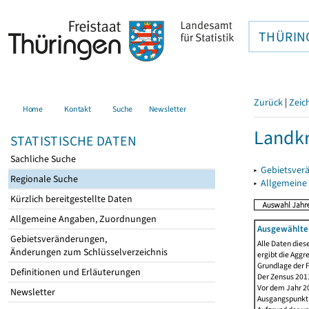
THÜRIN
Zurück
|
Zeic
Home
Kontakt
Suche
Newsletter
Landkr
STATISTISCHE DATEN
Sachliche Suche
▸
Gebietsver
Regionale Suche
▸
Allgemeine
Kürzlich bereitgestellte Daten
Allgemeine Angaben, Zuordnungen
Ausgewählte 
Gebietsveränderungen,
Alle Daten dies
Änderungen zum Schlüsselverzeichnis
ergibt die Aggr
Grundlage der F
Definitionen und Erläuterungen
Der Zensus 2011
Vor dem Jahr 2
Newsletter
Ausgangspunkt f