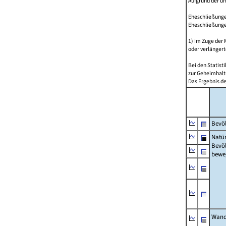
Aufgrund der u
Eheschließungen
Eheschließunge
1) Im Zuge der
oder verlängert
Bei den Statis
zur Geheimhalt
Das Ergebnis d
Bevöl
Natür
Bevö
bewe
Wand