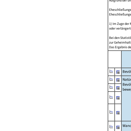
Aufgrund der u
Eheschließungen
Eheschließunge
1) Im Zuge der
oder verlängert
Bei den Statis
zur Geheimhalt
Das Ergebnis d
Bevöl
Natür
Bevö
bewe
Wand