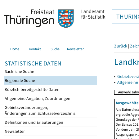
THÜRIN
Zurück
|
Zeic
Home
Kontakt
Suche
Newsletter
Landkr
STATISTISCHE DATEN
Sachliche Suche
▸
Gebietsver
Regionale Suche
▸
Allgemeine
Kürzlich bereitgestellte Daten
Allgemeine Angaben, Zuordnungen
Ausgewählte 
Gebietsveränderungen,
Alle Daten dies
Änderungen zum Schlüsselverzeichnis
ergibt die Aggr
Grundlage der F
Definitionen und Erläuterungen
Der Zensus 2011
Vor dem Jahr 2
Newsletter
Ausgangspunkt f