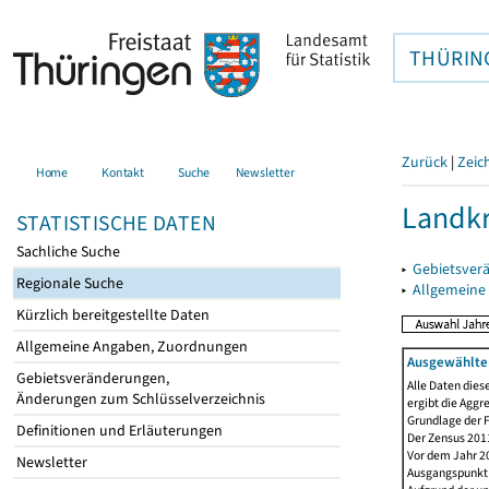
THÜRIN
Zurück
|
Zeic
Home
Kontakt
Suche
Newsletter
Landkr
STATISTISCHE DATEN
Sachliche Suche
▸
Gebietsver
Regionale Suche
▸
Allgemeine
Kürzlich bereitgestellte Daten
Allgemeine Angaben, Zuordnungen
Ausgewählte 
Gebietsveränderungen,
Alle Daten dies
Änderungen zum Schlüsselverzeichnis
ergibt die Aggr
Grundlage der F
Definitionen und Erläuterungen
Der Zensus 2011
Vor dem Jahr 2
Newsletter
Ausgangspunkt f