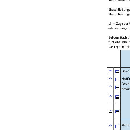
Aufgrund der u
Eheschließungen
Eheschließunge
1) Im Zuge der
oder verlängert
Bei den Statis
zur Geheimhalt
Das Ergebnis d
Bevöl
Natür
Bevö
bewe
Wand