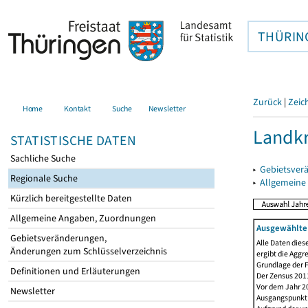
THÜRIN
Zurück
|
Zeic
Home
Kontakt
Suche
Newsletter
Landkr
STATISTISCHE DATEN
Sachliche Suche
▸
Gebietsver
Regionale Suche
▸
Allgemeine
Kürzlich bereitgestellte Daten
Allgemeine Angaben, Zuordnungen
Ausgewählte 
Gebietsveränderungen,
Alle Daten dies
Änderungen zum Schlüsselverzeichnis
ergibt die Aggr
Grundlage der F
Definitionen und Erläuterungen
Der Zensus 2011
Vor dem Jahr 2
Newsletter
Ausgangspunkt f