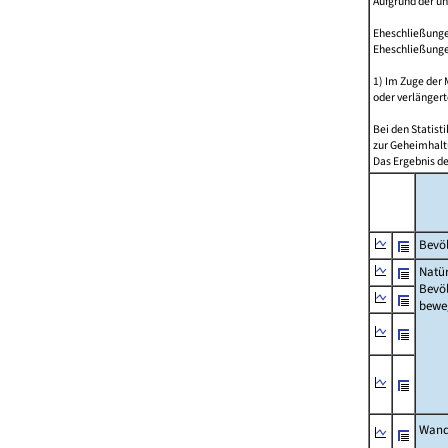
Aufgrund der u
Eheschließungen
Eheschließunge
1) Im Zuge der
oder verlängert
Bei den Statis
zur Geheimhalt
Das Ergebnis d
Bevöl
Natür
Bevö
bewe
Wand