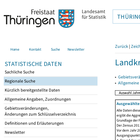
THÜRIN
Zurück
|
Zeic
Home
Kontakt
Suche
Newsletter
Landkr
STATISTISCHE DATEN
Sachliche Suche
▸
Gebietsver
Regionale Suche
▸
Allgemeine
Kürzlich bereitgestellte Daten
Allgemeine Angaben, Zuordnungen
Ausgewählte 
Gebietsveränderungen,
Alle Daten dies
Änderungen zum Schlüsselverzeichnis
ergibt die Aggr
Grundlage der F
Definitionen und Erläuterungen
Der Zensus 2011
Vor dem Jahr 2
Newsletter
Ausgangspunkt f