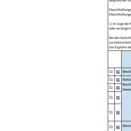
Aufgrund der u
Eheschließungen
Eheschließunge
1) Im Zuge der
oder verlängert
Bei den Statis
zur Geheimhalt
Das Ergebnis d
Bevöl
Natür
Bevö
bewe
Wand