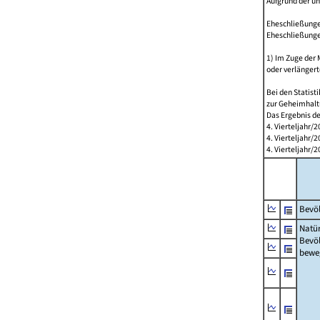
Aufgrund der u
Eheschließungen
Eheschließunge
1) Im Zuge der
oder verlängert
Bei den Statis
zur Geheimhalt
Das Ergebnis d
4. Vierteljahr/
4. Vierteljahr/
4. Vierteljahr
Bevöl
Natür
Bevö
bewe