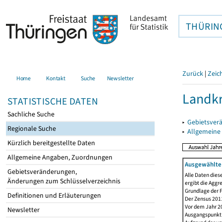
THÜRIN
Zurück
|
Zeic
Home
Kontakt
Suche
Newsletter
Landkr
STATISTISCHE DATEN
Sachliche Suche
▸
Gebietsver
Regionale Suche
▸
Allgemeine
Kürzlich bereitgestellte Daten
Allgemeine Angaben, Zuordnungen
Ausgewählte 
Gebietsveränderungen,
Alle Daten dies
Änderungen zum Schlüsselverzeichnis
ergibt die Aggr
Grundlage der F
Definitionen und Erläuterungen
Der Zensus 2011
Vor dem Jahr 2
Newsletter
Ausgangspunkt f