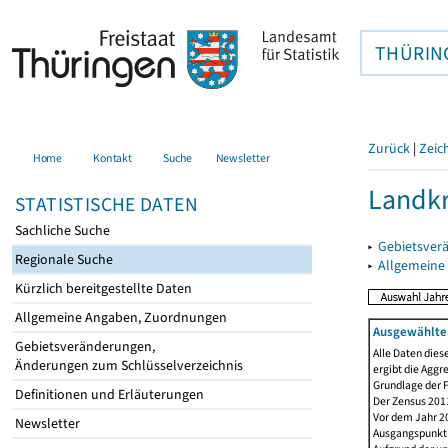
THÜRIN
Zurück
|
Zeic
Home
Kontakt
Suche
Newsletter
Landkr
STATISTISCHE DATEN
Sachliche Suche
▸
Gebietsver
Regionale Suche
▸
Allgemeine
Kürzlich bereitgestellte Daten
Allgemeine Angaben, Zuordnungen
Ausgewählte 
Gebietsveränderungen,
Alle Daten dies
Änderungen zum Schlüsselverzeichnis
ergibt die Aggr
Grundlage der F
Definitionen und Erläuterungen
Der Zensus 2011
Vor dem Jahr 2
Newsletter
Ausgangspunkt f