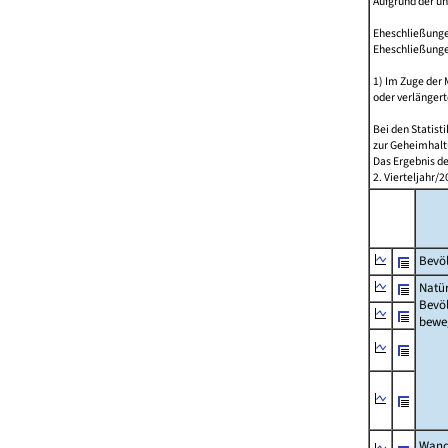
Aufgrund der u
Eheschließungen
Eheschließunge
1) Im Zuge der
oder verlängert
Bei den Statis
zur Geheimhalt
Das Ergebnis d
2. Vierteljahr
Bevöl
Natür
Bevö
bewe
Wand