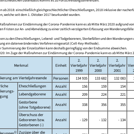
nterschiedlichen Datenbasis kommt es zu Fortschreibungsdifferenzen.
 ab 2018: einschließlich gleichgeschlechtlicher Eheschließungen, 2018 inklusive der nacherf
n, welche seit dem 1. Oktober 2017 beurkundet wurden.
 Maßnahmen zur Eindämmung der Corona-Pandemie kann es ab Mitte März 2020 aufgrund vo
en Fristen zur An- und Abmeldung zu einer zeitlich verzögerten Erfassung von Wanderungsfälle
tiken zu den Eheschließungen, Lebend- und Todgeborenen, Sterbefällen und den Wanderungen 
ung ein datenveränderndes Verfahren eingesetzt (Cell-Key-Methode).
er Summierung der Einzelzahlen kann deshalb geringfügig von der Endsumme abweichen.
/2020: Im Zuge der Maßnahmen zur Eindämmung der Corona-Pandemie kann es ab Mitte März 202
2.
2.
2.
Merkmal
Einheit
Vierteljahr
Vierteljahr
Vierteljahr
Vie
1999
2000
2001
kerung am Vierteljahresende
Personen
134 935
133 682
132 083
1
liche
Eheschließungen
Anzahl
156
159
154
lkerungs-
Lebendgeborene
Anzahl
209
224
221
gung
Gestorbene
Anzahl
338
356
355
(ohne Totgeborene)
Überschuss der
Geborenen bzw.
Anzahl
- 129
- 132
- 134
Gestorbenen (-)
1)
Zuzüge über die
erungen