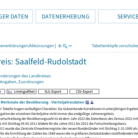
GER DATEN
DATENERHEBUNG
SERVIC
henerklärungen/Abkürzungen
|
Tabellenköpfe verschob
eis: Saalfeld-Rudolstadt
änderungen des Landkreises
 Angaben, Zuordnungen
Merkmale der Bevölkerung - Vierteljahresdaten
er Tabelle tragen vorläufigen Charakter. Da rückwirkende Korrekturen in unterjährigen Ergebn
egation der einzelnen Vierteljahre nicht immer das endgültige Jahresergebnis.
ortschreibung der Bevölkerungszahl ist ab dem Jahr 2022 die Datenbasis des Zensus 2022 mit
 mit Stichtag 09.05.2011 bildete für die Jahre 2011 bis 2021 die Fortschreibungsbasis.
011 wurde das Zentrale Einwohnerregister der neuen Bundesländer mit Stichtag 3.10.1990 als
ür die Ermittlung der Zahlen bis 1989 waren die in größeren Zeitabständen stattfindenden Vo