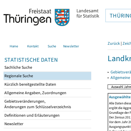
THÜRIN
Zurück
|
Zeic
Home
Kontakt
Suche
Newsletter
Landkr
STATISTISCHE DATEN
Sachliche Suche
▸
Gebietsver
Regionale Suche
▸
Allgemeine
Kürzlich bereitgestellte Daten
Allgemeine Angaben, Zuordnungen
Ausgewählte 
Gebietsveränderungen,
Alle Daten dies
Änderungen zum Schlüsselverzeichnis
ergibt die Aggr
Grundlage der F
Definitionen und Erläuterungen
Der Zensus 2011
Vor dem Jahr 2
Newsletter
Ausgangspunkt f