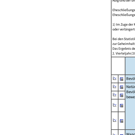
Aufgrund der u
Eheschließungen
Eheschließunge
1) Im Zuge der
oder verlängert
Bei den Statis
zur Geheimhalt
Das Ergebnis d
2. Vierteljahr
Bevöl
Natür
Bevö
bewe
Wand