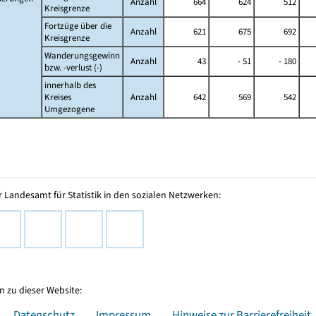
Anzahl
664
624
512
Kreisgrenze
Fortzüge über die
Anzahl
621
675
692
Kreisgrenze
Wanderungsgewinn
Anzahl
43
- 51
- 180
bzw.
-verlust (-)
innerhalb des
Kreises
Anzahl
642
569
542
Umgezogene
 Landesamt für Statistik in den sozialen Netzwerken:
 zu dieser Website:
Datenschutz
Impressum
Hinweise zur Barrierefreiheit