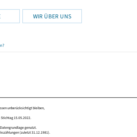
E
WIR ÜBER UNS
en?
issen unberücksichtigt bleiben,
 Stichtag 15.05.2022.
 Datengrundlage genutzt.
lkszählungen (zuletzt 31.12.1981).