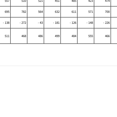
557
510
521
451
485
423
474
695
782
564
632
611
571
700
- 138
- 272
- 43
- 181
- 126
- 148
- 226
511
468
486
499
484
555
466