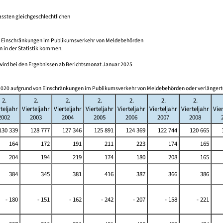
assten gleichgeschlechtlichen
n Einschränkungen im Publikumsverkehr von Meldebehörden
n in der Statistik kommen.
wird bei den Ergebnissen ab Berichtsmonat Januar 2025
0 aufgrund von Einschränkungen im Publikumsverkehr von Meldebehörden oder verlängerten F
2.
2.
2.
2.
2.
2.
2.
rteljahr
Vierteljahr
Vierteljahr
Vierteljahr
Vierteljahr
Vierteljahr
Vierteljahr
Vie
2002
2003
2004
2005
2006
2007
2008
30 339
128 777
127 346
125 891
124 369
122 744
120 665
1
164
172
191
211
223
174
165
204
194
219
174
180
208
165
384
345
381
416
387
366
386
- 180
- 151
- 162
- 242
- 207
- 158
- 221