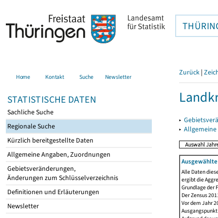
THÜRIN
Zurück
|
Zeic
Home
Kontakt
Suche
Newsletter
Landkr
STATISTISCHE DATEN
Sachliche Suche
▸
Gebietsver
Regionale Suche
▸
Allgemeine
Kürzlich bereitgestellte Daten
Allgemeine Angaben, Zuordnungen
Ausgewählte 
Gebietsveränderungen,
Alle Daten dies
Änderungen zum Schlüsselverzeichnis
ergibt die Aggr
Grundlage der F
Definitionen und Erläuterungen
Der Zensus 2011
Vor dem Jahr 2
Newsletter
Ausgangspunkt f