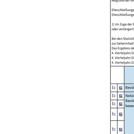
Aufgrund der u
Eheschließungen
Eheschließunge
1) Im Zuge der
oder verlängert
Bei den Statis
zur Geheimhalt
Das Ergebnis d
4. Vierteljahr/
4. Vierteljahr/
4. Vierteljahr
Bevöl
Natür
Bevö
bewe