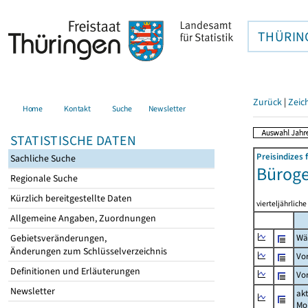
THÜRIN
Zurück
|
Zeic
Home
Kontakt
Suche
Newsletter
STATISTISCHE DATEN
Preisindizes
Sachliche Suche
Büroge
Regionale Suche
Kürzlich bereitgestellte Daten
vierteljährlich
Allgemeine Angaben, Zuordnungen
Gebietsveränderungen,
Wä
Änderungen zum Schlüsselverzeichnis
Vo
Definitionen und Erläuterungen
Vo
Newsletter
akt
Mo