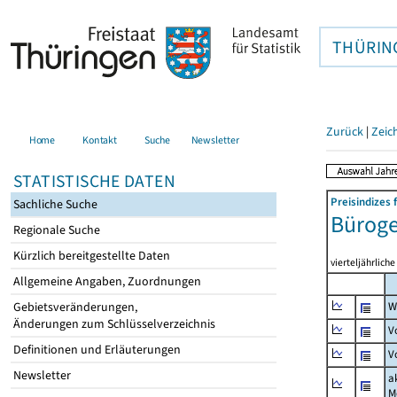
THÜRIN
Zurück
|
Zeic
Home
Kontakt
Suche
Newsletter
STATISTISCHE DATEN
Preisindizes
Sachliche Suche
Büroge
Regionale Suche
Kürzlich bereitgestellte Daten
vierteljährlich
Allgemeine Angaben, Zuordnungen
Gebietsveränderungen,
W
Änderungen zum Schlüsselverzeichnis
V
Definitionen und Erläuterungen
V
Newsletter
a
M